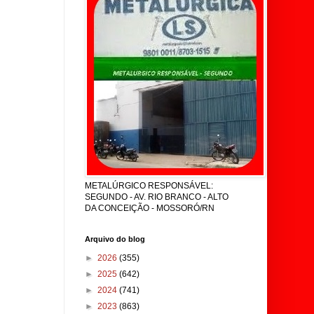
METALÚRGICO RESPONSÁVEL:
SEGUNDO - AV. RIO BRANCO - ALTO
DA CONCEIÇÃO - MOSSORÓ/RN
Arquivo do blog
►
2026
(355)
►
2025
(642)
►
2024
(741)
►
2023
(863)