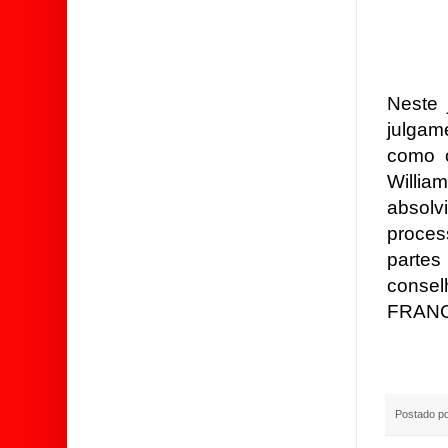
Neste 
julgam
como o
Willia
absol
proce
parte
consel
FRANC
Postado p