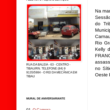
Na man
Sessão
do Tri
Munici
Carnau
Rio Gr
Kelly 
FRANC
assass
RUA DA BALEIA - 63 - CENTRO -
no Sí
TIBAU/RN. TELEFONE (84) 9
9135/5984 - O REI DA MECÂNICA EM
Oeste 
TIBAU
MURAL DE ANIVERSARIANTE
01.
O Camera