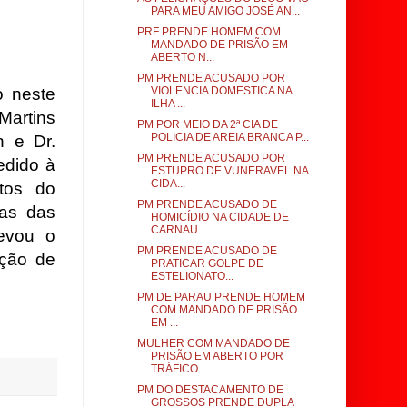
PARA MEU AMIGO JOSÉ AN...
PRF PRENDE HOMEM COM
MANDADO DE PRISÃO EM
ABERTO N...
PM PRENDE ACUSADO POR
VIOLENCIA DOMESTICA NA
o neste
ILHA ...
Martins
PM POR MEIO DA 2ª CIA DE
POLICIA DE AREIA BRANCA P...
h e Dr.
PM PRENDE ACUSADO POR
edido à
ESTUPRO DE VUNERAVEL NA
CIDA...
tos do
PM PRENDE ACUSADO DE
vas das
HOMICÍDIO NA CIDADE DE
CARNAU...
evou o
PM PRENDE ACUSADO DE
ição de
PRATICAR GOLPE DE
ESTELIONATO...
PM DE PARAU PRENDE HOMEM
COM MANDADO DE PRISÃO
EM ...
MULHER COM MANDADO DE
PRISÃO EM ABERTO POR
TRÁFICO...
PM DO DESTACAMENTO DE
GROSSOS PRENDE DUPLA