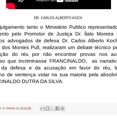
DR. CARLOS ALBERTO KOCH
julgamento tanto o Ministério Publico representad
ento pelo Promotor de Justiça Dr. Ítalo Moreira 
s advogados de defesa Dr. Carlos Alberto Koc
m dos Montes Pull, realizaram um debate técnico p
vição do réu por não encontrar provas nos au
sso que incriminasse FRANCINALDO,
as narrati
s da defesa e da acusação em favor do réu, l
ho de sentença votar na sua maioria pela absolv
INALDO DUTRA DA SILVA.
or
Jr. Dantas
às
14:41:00