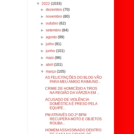
▼
2022
(1033)
►
dezembro
(70)
►
novembro
(80)
►
outubro
(62)
►
setembro
(84)
►
agosto
(99)
►
julho
(91)
►
junho
(101)
►
maio
(96)
►
abril
(101)
▼
março
(105)
AS FELICITAÇÕES DO BLOG VÃO
PARA MEU AMIGO RAIMUND...
CRIME DE HOMICÍDIO A TIROS
NA REGIÃO DA VÁRZEA EM ...
ACUSADO DE VIOLÊNCIA
DOMÉSTICA É PRESO PELA
EQUIPE...
PM ATRAVÉS DO 2º BPM
RECUPERA MOTO E OBJETOS
ROUBA...
HOMEM ASSASSINADO DENTRO