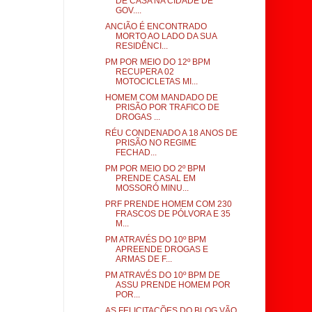
DE CASA NA CIDADE DE
GOV....
ANCIÃO É ENCONTRADO
MORTO AO LADO DA SUA
RESIDÊNCI...
PM POR MEIO DO 12º BPM
RECUPERA 02
MOTOCICLETAS MI...
HOMEM COM MANDADO DE
PRISÃO POR TRAFICO DE
DROGAS ...
RÉU CONDENADO A 18 ANOS DE
PRISÃO NO REGIME
FECHAD...
PM POR MEIO DO 2º BPM
PRENDE CASAL EM
MOSSORÓ MINU...
PRF PRENDE HOMEM COM 230
FRASCOS DE PÓLVORA E 35
M...
PM ATRAVÉS DO 10º BPM
APREENDE DROGAS E
ARMAS DE F...
PM ATRAVÉS DO 10º BPM DE
ASSU PRENDE HOMEM POR
POR...
AS FELICITAÇÕES DO BLOG VÃO