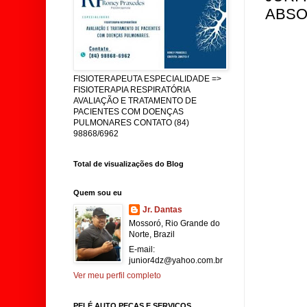
ABSO
FISIOTERAPEUTA ESPECIALIDADE =>
FISIOTERAPIA RESPIRATÓRIA
AVALIAÇÃO E TRATAMENTO DE
PACIENTES COM DOENÇAS
PULMONARES CONTATO (84)
98868/6962
Total de visualizações do Blog
Quem sou eu
Jr. Dantas
Mossoró, Rio Grande do
Norte, Brazil
E-mail:
junior4dz@yahoo.com.br
Ver meu perfil completo
PELÉ AUTO PEÇAS E SERVIÇOS