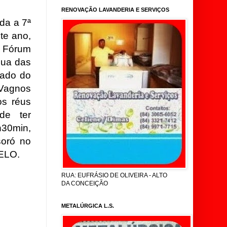
RENOVAÇÃO LAVANDERIA E SERVIÇOS
da a 7ª
te ano,
o Fórum
Rua das
tado do
 Vagnos
os réus
de ter
h30min,
oró no
ELO.
RUA: EUFRÁSIO DE OLIVEIRA - ALTO
DA CONCEIÇÃO
METALÚRGICA L.S.