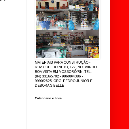
MATERIAIS PARA CONSTRUÇÃO -
RUA COELHO NETO, 127, NO BAIRRO
BOA VISTA EM MOSSORÓ/RN. TEL.
(84) 3316/5702 - 98609/4386 -
9990/2625. ORG. PEDRO JUNIOR E
DEBORA SIBELLE
Calendario e hora