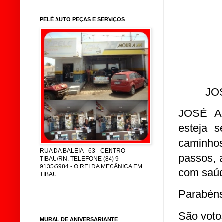
PELÉ AUTO PEÇAS E SERVIÇOS
JO
JOSÉ A
esteja 
caminhos
RUA DA BALEIA - 63 - CENTRO -
passos, 
TIBAU/RN. TELEFONE (84) 9
9135/5984 - O REI DA MECÂNICA EM
com saúde
TIBAU
Parabéns
São voto
MURAL DE ANIVERSARIANTE