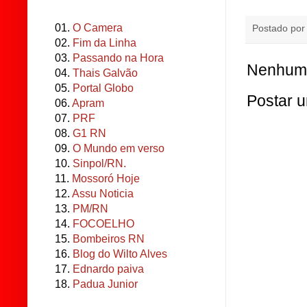
01.
O Camera
Postado po
02.
Fim da Linha
03.
Passando na Hora
Nenhum 
04.
Thais Galvão
05.
Portal Globo
Postar 
06.
Apram
07.
PRF
08.
G1 RN
09.
O Mundo em verso
10.
Sinpol/RN.
11.
Mossoró Hoje
12.
Assu Noticia
13.
PM/RN
14.
FOCOELHO
15.
Bombeiros RN
16.
Blog do Wilto Alves
17.
Ednardo paiva
18.
Padua Junior