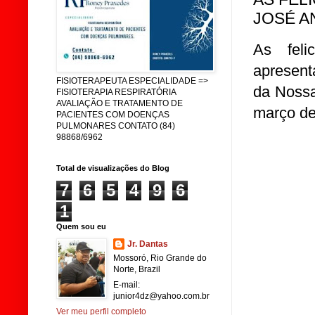
JOSÉ A
As fel
apresent
FISIOTERAPEUTA ESPECIALIDADE =>
da Nossa
FISIOTERAPIA RESPIRATÓRIA
AVALIAÇÃO E TRATAMENTO DE
março de 
PACIENTES COM DOENÇAS
PULMONARES CONTATO (84)
98868/6962
Total de visualizações do Blog
7
6
5
4
9
6
1
Quem sou eu
Jr. Dantas
Mossoró, Rio Grande do
Norte, Brazil
E-mail:
junior4dz@yahoo.com.br
Ver meu perfil completo