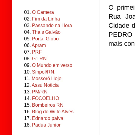
O primei
01.
O Camera
Rua Joa
02.
Fim da Linha
Cidade d
03.
Passando na Hora
04.
Thais Galvão
PEDRO 
05.
Portal Globo
mais co
06.
Apram
07.
PRF
08.
G1 RN
09.
O Mundo em verso
10.
Sinpol/RN.
11.
Mossoró Hoje
12.
Assu Noticia
13.
PM/RN
14.
FOCOELHO
15.
Bombeiros RN
16.
Blog do Wilto Alves
17.
Ednardo paiva
18.
Padua Junior