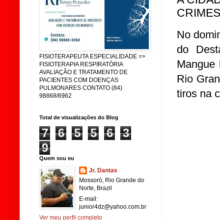
CRIMES
No domin
do Dest
FISIOTERAPEUTA ESPECIALIDADE =>
Mangue l
FISIOTERAPIA RESPIRATÓRIA
AVALIAÇÃO E TRATAMENTO DE
Rio Gran
PACIENTES COM DOENÇAS
PULMONARES CONTATO (84)
tiros na 
98868/6962
Total de visualizações do Blog
7
6
5
5
6
3
9
Quem sou eu
Jr. Dantas
Mossoró, Rio Grande do
Norte, Brazil
E-mail:
junior4dz@yahoo.com.br
Ver meu perfil completo