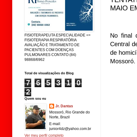
MAIO E
No final
FISIOTERAPEUTA ESPECIALIDADE =>
FISIOTERAPIA RESPIRATÓRIA
Central d
AVALIAÇÃO E TRATAMENTO DE
PACIENTES COM DOENÇAS
de homicí
PULMONARES CONTATO (84)
98868/6962
Mossoró.
Total de visualizações do Blog
7
6
5
3
1
0
2
Quem sou eu
Jr. Dantas
Mossoró, Rio Grande do
Norte, Brazil
E-mail:
junior4dz@yahoo.com.br
Ver meu perfil completo