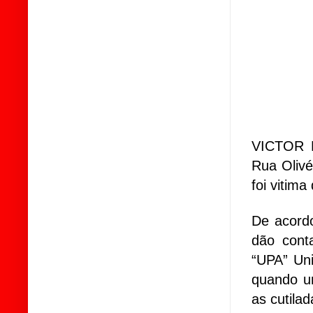
VICTOR D
Rua Olivé
foi vitima
De acord
dão cont
“UPA” Un
quando u
as cutilad