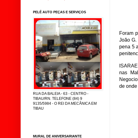
PELÉ AUTO PEÇAS E SERVIÇOS
Foram p
João G.
pena 5 a
penitenc
ISARAEL
nas Mal
Negocio,
de onde 
RUA DA BALEIA - 63 - CENTRO -
TIBAU/RN. TELEFONE (84) 9
9135/5984 - O REI DA MECÂNICA EM
TIBAU
MURAL DE ANIVERSARIANTE