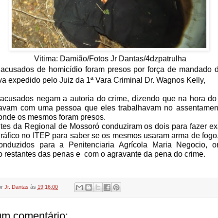
Vitima: Damião/Fotos Jr Dantas/4dzpatrulha
 acusados de homicídio foram presos por força de mandado d
va expedido pelo Juiz da 1ª Vara Criminal Dr. Wagnos Kelly,
 acusados negam a autoria do crime, dizendo que na hora do 
tavam com uma pessoa que eles trabalhavam no assentamen
onde os mesmos foram presos.
tes da Regional de Mossoró conduziram os dois para fazer e
ráfico no ITEP para saber se os mesmos usaram arma de fogo
onduzidos para a Penitenciaria Agrícola Maria Negocio, o
o restantes das penas e com o agravante da pena do crime.
or
Jr. Dantas
às
19:16:00
m comentário: