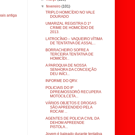
▼
fevereiro
(101)
TRIPLO HOMICÍDIO NO VALE
ais antiga
DOURADO
UMARIZAL REGISTRA O 1º
CRIME DE HOMICÍDIO DE
2013.
LATROCÍNIO – VAQUEIRO VÍTIMA
DE TENTATIVA DE ASSAL...
BORRACHEIRO SOFRE A
TERCEIRA TENTATIVA DE
HOMICÍDI...
A PAROQUIA DE NOSSA
SENHORA DA CONCEIÇÃO
DEU INÍCI...
INFORME DO QRV.
POLICIAIS DO IIº
DPRE/MOSSORÓ RECUPERA
MOTOCILCETA...
VÁRIOS OBJETOS E DROGAS
SÃO APREENDIDO PELA
ROCAM ...
AGENTES DE POLICIA CIVIL DA
DEHOM APREENDE
PISTOLA...
Jovem é baleado durante tentativa