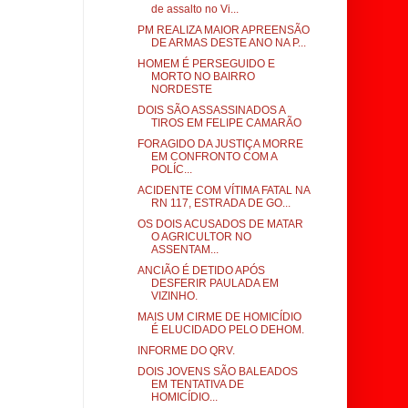
de assalto no Vi...
PM REALIZA MAIOR APREENSÃO
DE ARMAS DESTE ANO NA P...
HOMEM É PERSEGUIDO E
MORTO NO BAIRRO
NORDESTE
DOIS SÃO ASSASSINADOS A
TIROS EM FELIPE CAMARÃO
FORAGIDO DA JUSTIÇA MORRE
EM CONFRONTO COM A
POLÍC...
ACIDENTE COM VÍTIMA FATAL NA
RN 117, ESTRADA DE GO...
OS DOIS ACUSADOS DE MATAR
O AGRICULTOR NO
ASSENTAM...
ANCIÃO É DETIDO APÓS
DESFERIR PAULADA EM
VIZINHO.
MAIS UM CIRME DE HOMICÍDIO
É ELUCIDADO PELO DEHOM.
INFORME DO QRV.
DOIS JOVENS SÃO BALEADOS
EM TENTATIVA DE
HOMICÍDIO...