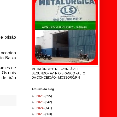
e prisão
ocorrido
to Baixa
xames de
METALÚRGICO RESPONSÁVEL:
. Os dois
SEGUNDO - AV. RIO BRANCO - ALTO
nde irão
DA CONCEIÇÃO - MOSSORÓ/RN
Arquivo do blog
►
2026
(355)
►
2025
(642)
►
2024
(741)
►
2023
(863)