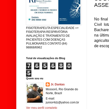
ASSE
No final
Civil l
FISIOTERAPEUTA ESPECIALIDADE =>
Bachare
FISIOTERAPIA RESPIRATÓRIA
na últim
AVALIAÇÃO E TRATAMENTO DE
PACIENTES COM DOENÇAS
agricul
PULMONARES CONTATO (84)
de escop
98868/6962
Total de visualizações do Blog
7
6
5
6
8
0
5
Quem sou eu
Jr. Dantas
Mossoró, Rio Grande do
Norte, Brazil
E-mail:
junior4dz@yahoo.com.br
Ver meu perfil completo