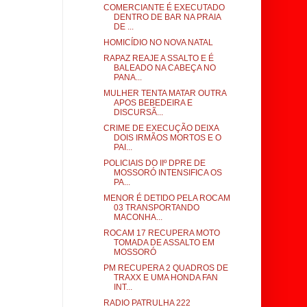
COMERCIANTE É EXECUTADO
DENTRO DE BAR NA PRAIA
DE ...
HOMICÍDIO NO NOVA NATAL
RAPAZ REAJE A SSALTO E É
BALEADO NA CABEÇA NO
PANA...
MULHER TENTA MATAR OUTRA
APOS BEBEDEIRA E
DISCURSÃ...
CRIME DE EXECUÇÃO DEIXA
DOIS IRMÃOS MORTOS E O
PAI...
POLICIAIS DO IIº DPRE DE
MOSSORÓ INTENSIFICA OS
PA...
MENOR É DETIDO PELA ROCAM
03 TRANSPORTANDO
MACONHA...
ROCAM 17 RECUPERA MOTO
TOMADA DE ASSALTO EM
MOSSORÓ
PM RECUPERA 2 QUADROS DE
TRAXX E UMA HONDA FAN
INT...
RADIO PATRULHA 222