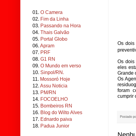
01.
O Camera
02.
Fim da Linha
03.
Passando na Hora
04.
Thais Galvão
05.
Portal Globo
Os dois
06.
Apram
preventi
07.
PRF
08.
G1 RN
Os dois
09.
O Mundo em verso
eles es
10.
Sinpol/RN.
Grande 
Os Agen
11.
Mossoró Hoje
residuog
12.
Assu Noticia
foram c
13.
PM/RN
cumprir 
14.
FOCOELHO
15.
Bombeiros RN
16.
Blog do Wilto Alves
Postado p
17.
Ednardo paiva
18.
Padua Junior
Nenhu