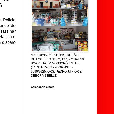
S.
e Policia
mando do
sassinar
elancia o
 disparo
MATERIAIS PARA CONSTRUÇÃO -
RUA COELHO NETO, 127, NO BAIRRO
BOA VISTA EM MOSSORÓ/RN. TEL.
(84) 3316/5702 - 98609/4386 -
9990/2625. ORG. PEDRO JUNIOR E
DEBORA SIBELLE
Calendario e hora