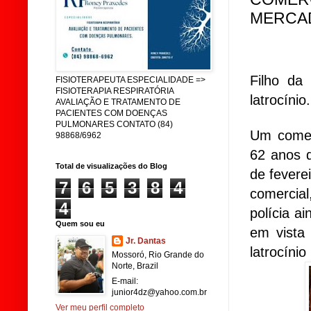
MERCA
Filho da
FISIOTERAPEUTA ESPECIALIDADE =>
FISIOTERAPIA RESPIRATÓRIA
latrocínio.
AVALIAÇÃO E TRATAMENTO DE
PACIENTES COM DOENÇAS
PULMONARES CONTATO (84)
Um comer
98868/6962
62 anos d
Total de visualizações do Blog
de fevere
7
6
5
3
8
4
comercia
4
polícia a
Quem sou eu
em vista
Jr. Dantas
latrocíni
Mossoró, Rio Grande do
Norte, Brazil
E-mail:
junior4dz@yahoo.com.br
Ver meu perfil completo