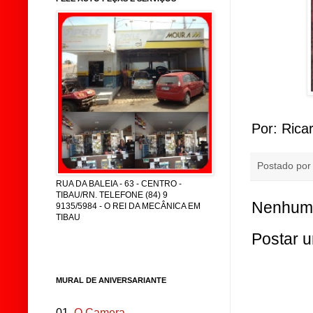
Por: Ric
Postado po
RUA DA BALEIA - 63 - CENTRO -
TIBAU/RN. TELEFONE (84) 9
Nenhum 
9135/5984 - O REI DA MECÂNICA EM
TIBAU
Postar 
MURAL DE ANIVERSARIANTE
01.
O Camera