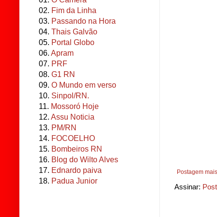
02.
Fim da Linha
03.
Passando na Hora
04.
Thais Galvão
05.
Portal Globo
06.
Apram
07.
PRF
08.
G1 RN
09.
O Mundo em verso
10.
Sinpol/RN.
11.
Mossoró Hoje
12.
Assu Noticia
13.
PM/RN
14.
FOCOELHO
15.
Bombeiros RN
16.
Blog do Wilto Alves
17.
Ednardo paiva
Postagem mais
18.
Padua Junior
Assinar:
Post