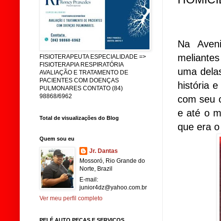
Na Aveni
meliante
FISIOTERAPEUTA ESPECIALIDADE =>
FISIOTERAPIA RESPIRATÓRIA
uma delas
AVALIAÇÃO E TRATAMENTO DE
PACIENTES COM DOENÇAS
história 
PULMONARES CONTATO (84)
98868/6962
com seu c
e até o 
Total de visualizações do Blog
que era o
Quem sou eu
Jr. Dantas
Mossoró, Rio Grande do
Norte, Brazil
E-mail:
junior4dz@yahoo.com.br
Ver meu perfil completo
PELÉ AUTO PEÇAS E SERVIÇOS