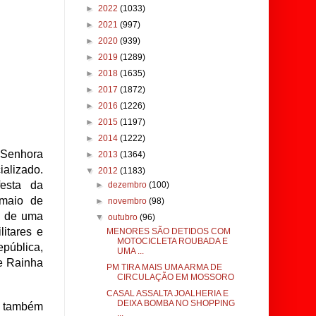
►
2022
(1033)
►
2021
(997)
►
2020
(939)
►
2019
(1289)
►
2018
(1635)
►
2017
(1872)
►
2016
(1226)
►
2015
(1197)
►
2014
(1222)
 Senhora
►
2013
(1364)
alizado.
▼
2012
(1183)
festa da
►
dezembro
(100)
 maio de
►
novembro
(98)
e de uma
▼
outubro
(96)
litares e
MENORES SÃO DETIDOS COM
MOTOCICLETA ROUBADA E
pública,
UMA ...
e Rainha
PM TIRA MAIS UMA ARMA DE
CIRCULAÇÃO EM MOSSORO
CASAL ASSALTA JOALHERIA E
DEIXA BOMBA NO SHOPPING
 é também
...