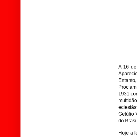
A 16 de
Apareci
Entanto
Proclam
1931,co
multidão
eclesiá
Getúlio
do Brasil
Hoje a f