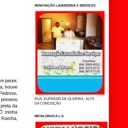
RENOVAÇÃO LAVANDERIA E SERVIÇOS
m peixe;
a, houve
 Pedroso,
RUA: EUFRÁSIO DE OLIVEIRA - ALTO
primeiro
DA CONCEIÇÃO
 preta da
“Ò minha
METALÚRGICA L.S.
e Rainha,