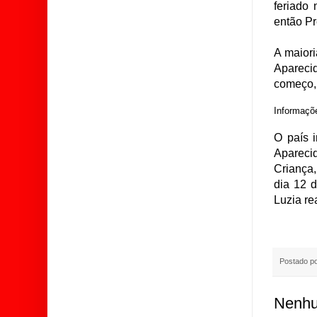
feriado 
então Pr
A maiori
Aparecid
começo, 
Informaçõe
O país 
Apareci
Criança,
dia 12 
Luzia re
Postado p
Nenhu