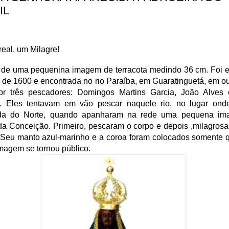
IL
real, um Milagre!
e de uma pequenina imagem de terracota medindo 36 cm. Foi e
a de 1600 e encontrada no rio Paraíba, em Guaratinguetá, em o
or três pescadores: Domingos Martins Garcia, João Alves 
. Eles tentavam em vão pescar naquele rio, no lugar ond
da do Norte, quando apanharam na rede uma pequena i
a Conceição. Primeiro, pescaram o corpo e depois ,milagros
 Seu manto azul-marinho e a coroa foram colocados somente 
imagem se tornou público.