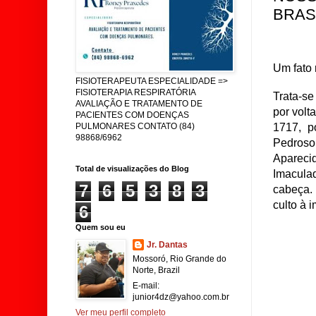
BRAS
Um fato 
FISIOTERAPEUTA ESPECIALIDADE =>
FISIOTERAPIA RESPIRATÓRIA
Trata-s
AVALIAÇÃO E TRATAMENTO DE
por volt
PACIENTES COM DOENÇAS
1717, p
PULMONARES CONTATO (84)
98868/6962
Pedroso
Apareci
Total de visualizações do Blog
Imaculad
7
6
5
3
8
3
cabeça.
culto à 
6
Quem sou eu
Jr. Dantas
Mossoró, Rio Grande do
Norte, Brazil
E-mail:
junior4dz@yahoo.com.br
Ver meu perfil completo