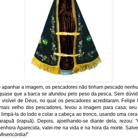
e apanhar a imagem, os pescadores não tinham pescado nenhu
 quase que a barca se afundou pelo peso da pesca. Sem dúvid
 visível de Deus, no qual os pescadores acreditaram. Felipe
 mais velho dos pescadores, levou a imagem para casa; seu 
i limpá-la do lodo e colar a cabeça ao tronco, usando uma cera
arapuã (irapuã). Depois, ajoelhando-se diante dela, rezou: 
nhora Aparecida, valei-me na vida e na hora da morte. Salv
isericórdia!”