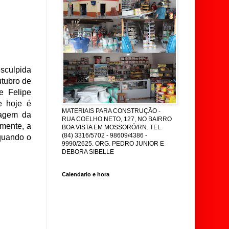
sculpida
utubro de
e Felipe
e hoje é
MATERIAIS PARA CONSTRUÇÃO -
magem da
RUA COELHO NETO, 127, NO BAIRRO
amente, a
BOA VISTA EM MOSSORÓ/RN. TEL.
(84) 3316/5702 - 98609/4386 -
quando o
9990/2625. ORG. PEDRO JUNIOR E
DEBORA SIBELLE
Calendario e hora