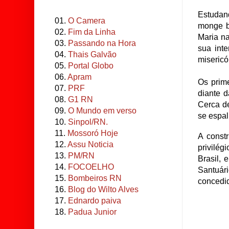
Estudan
01.
O Camera
monge be
02.
Fim da Linha
Maria n
03.
Passando na Hora
sua int
04.
Thais Galvão
misericó
05.
Portal Globo
06.
Apram
Os prim
07.
PRF
diante d
08.
G1 RN
Cerca de
09.
O Mundo em verso
se espal
10.
Sinpol/RN.
11.
Mossoró Hoje
A const
12.
Assu Noticia
privilég
13.
PM/RN
Brasil,
14.
FOCOELHO
Santuár
15.
Bombeiros RN
concedid
16.
Blog do Wilto Alves
17.
Ednardo paiva
18.
Padua Junior