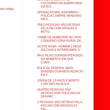
CACHORRO NO BAIRRO BOA
VISTA E...
ais antiga
OPERAÇÃO MAL ASSOMBRO:
POLÍCIA CUMPRE MANDADO
EM A...
TRES PESSOAS SÃO DETIDAS
PELA PM COM DROGAS E
MOTO...
CRIME DE HOMICÍDIO NO SITIO
COQUEIRO ZONA RURAL DE...
SUSTO NA BA - HOMEM CHEGA
EM CASA E INTERROMPE O '...
PAI E FILHO SOFREM ATENTADO
NO MOMENTO EM QUE
CONS...
POLICIAL FEDERAL MATA
BANDIDO DURANTE ASSALTO
EM C...
JOVEM DE 15 ANOS É MORTO
COM TIRO NA NUCA
QUATRO PESSOAS SÃO
DETIDAS POR POLICIAIS DA
DENARC...
2 PESSOAS SÃO DETIDAS PELA
ROCAM COM DROGAS E1
PIS...