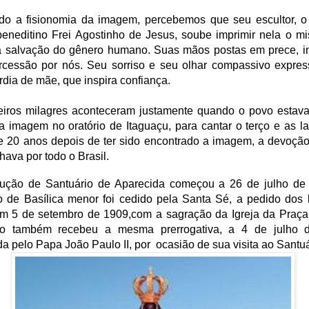
do a fisionomia da imagem, percebemos que seu escultor, o
neditino Frei Agostinho de Jesus, soube imprimir nela o mi
a salvação do gênero humano. Suas mãos postas em prece, i
ercessão por nós. Seu sorriso e seu olhar compassivo expre
rdia de mãe, que inspira confiança.
eiros milagres aconteceram justamente quando o povo estava
a imagem no oratório de Itaguaçu, para cantar o terço e as l
 20 anos depois de ter sido encontrado a imagem, a devoção
hava por todo o Brasil.
rução de Santuário de Aparecida começou a 26 de julho de
io de Basílica menor foi cedido pela Santa Sé, a pedido dos
 em 5 de setembro de 1909,com a sagração da Igreja da Praça
io também recebeu a mesma prerrogativa, a 4 de julho 
a pelo Papa João Paulo II, por ocasião de sua visita ao Santuá