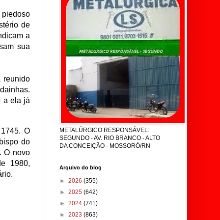
 piedoso
stério de
ndicam a
ssam sua
 reunido
adainhas.
 a ela já
 1745. O
METALÚRGICO RESPONSÁVEL:
SEGUNDO - AV. RIO BRANCO - ALTO
 bispo do
DA CONCEIÇÃO - MOSSORÓ/RN
. O novo
de 1980,
Arquivo do blog
rio.
►
2026
(355)
►
2025
(642)
►
2024
(741)
►
2023
(863)