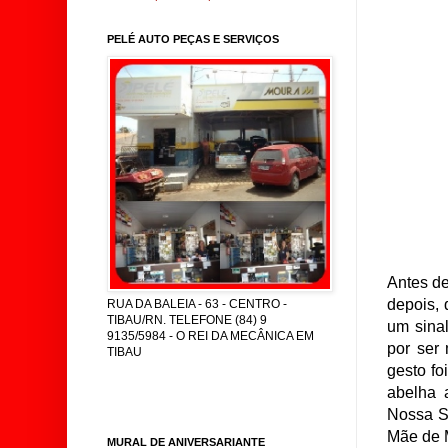
PELÉ AUTO PEÇAS E SERVIÇOS
Antes d
depois,
RUA DA BALEIA - 63 - CENTRO -
TIBAU/RN. TELEFONE (84) 9
um sinal
9135/5984 - O REI DA MECÂNICA EM
por ser
TIBAU
gesto fo
abelha 
Nossa Se
Mãe de M
MURAL DE ANIVERSARIANTE