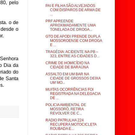
980, pelo
PAI E FILHA SÃO ALVEJADOS
COM DISPAROS DE ARMA DE
...
PRF APREENDE
sta. o de
APROXIMADAMENTE UMA
i desde o
TONELADA DE DROGA...
r.
GTO DE APODI PRENDE DUPLA
MOSSOROENSE COM DROGA
E ...
TRAGÉDIA: ACIDENTE NA PB –
323, ENTRE AS CIDADES D...
 Senhora
CRIME DE HOMICÍDIO NA
o Dia da
CIDADE DE BARAÚNA
eriado do
ASSALTO EM UM BAR NA
de Santa
CIDADE DE GROSSOS DEIXA
UM MO...
s.
MUITAS OCORRÊNCIAS FOI
REGISTRADA NA DELEGACIA
DE ...
POLICIA AMBIENTAL DE
MOSSORÓ, RETIRA
REVOLVER DE C...
RADIO PATRULHA 224
RECUPERA MOTOCICLETA
ROUBADA E...