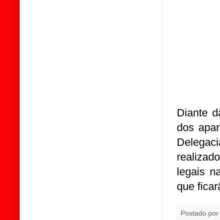
Diante d
dos apar
Delegac
realizad
legais n
que ficar
Postado po