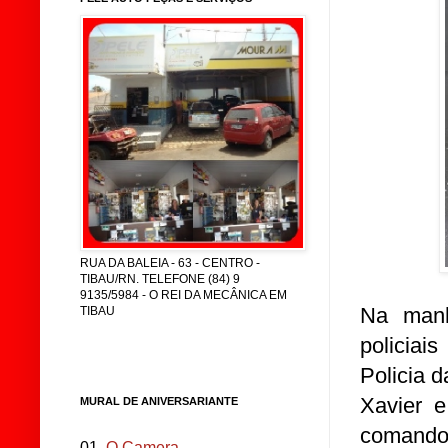
RUA DA BALEIA - 63 - CENTRO -
TIBAU/RN. TELEFONE (84) 9
9135/5984 - O REI DA MECÂNICA EM
Na manh
TIBAU
policiai
Policia 
Xavier e
MURAL DE ANIVERSARIANTE
comando 
01.
O Camera