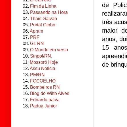
de Polic
02.
Fim da Linha
realizar
03.
Passando na Hora
04.
Thais Galvão
três acu
05.
Portal Globo
maior 
06.
Apram
07.
PRF
anos, do
08.
G1 RN
15 ano
09.
O Mundo em verso
apreendi
10.
Sinpol/RN.
11.
Mossoró Hoje
de brinq
12.
Assu Noticia
13.
PM/RN
14.
FOCOELHO
15.
Bombeiros RN
16.
Blog do Wilto Alves
17.
Ednardo paiva
18.
Padua Junior