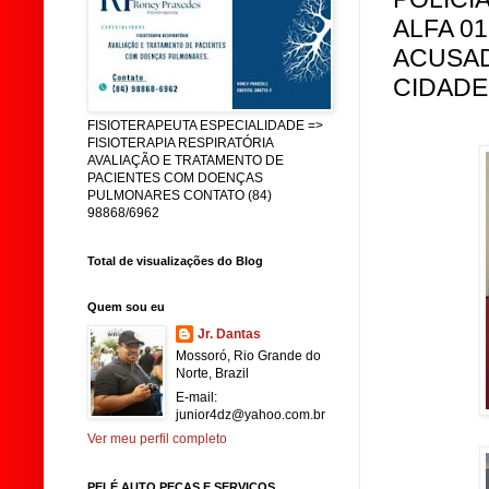
ALFA 0
ACUSAD
CIDADE
FISIOTERAPEUTA ESPECIALIDADE =>
FISIOTERAPIA RESPIRATÓRIA
AVALIAÇÃO E TRATAMENTO DE
PACIENTES COM DOENÇAS
PULMONARES CONTATO (84)
98868/6962
Total de visualizações do Blog
Quem sou eu
Jr. Dantas
Mossoró, Rio Grande do
Norte, Brazil
E-mail:
junior4dz@yahoo.com.br
Ver meu perfil completo
PELÉ AUTO PEÇAS E SERVIÇOS