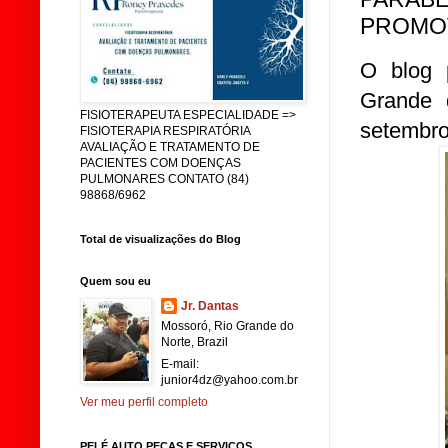
PROMO
O blog p
Grande 
FISIOTERAPEUTA ESPECIALIDADE =>
setembro
FISIOTERAPIA RESPIRATÓRIA
AVALIAÇÃO E TRATAMENTO DE
PACIENTES COM DOENÇAS
PULMONARES CONTATO (84)
98868/6962
Total de visualizações do Blog
Quem sou eu
Jr. Dantas
Mossoró, Rio Grande do
Norte, Brazil
E-mail:
junior4dz@yahoo.com.br
Ver meu perfil completo
PELÉ AUTO PEÇAS E SERVIÇOS