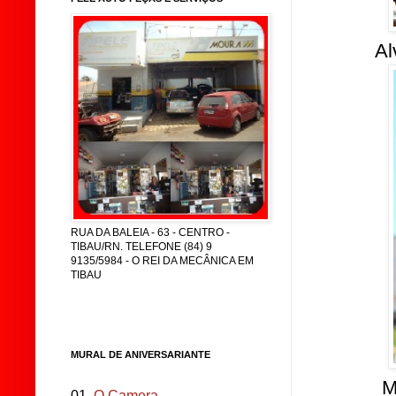
Al
RUA DA BALEIA - 63 - CENTRO -
TIBAU/RN. TELEFONE (84) 9
9135/5984 - O REI DA MECÂNICA EM
TIBAU
MURAL DE ANIVERSARIANTE
M
01.
O Camera