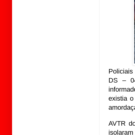
Policiai
DS – 04
informa
existia 
amordaç
AVTR do
isolaram 