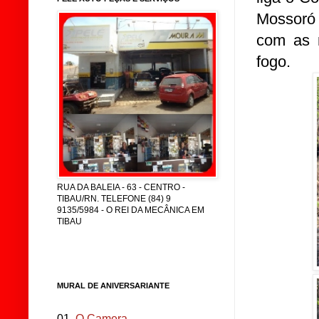
Mossoró 
com as 
fogo.
RUA DA BALEIA - 63 - CENTRO -
TIBAU/RN. TELEFONE (84) 9
9135/5984 - O REI DA MECÂNICA EM
TIBAU
MURAL DE ANIVERSARIANTE
01.
O Camera