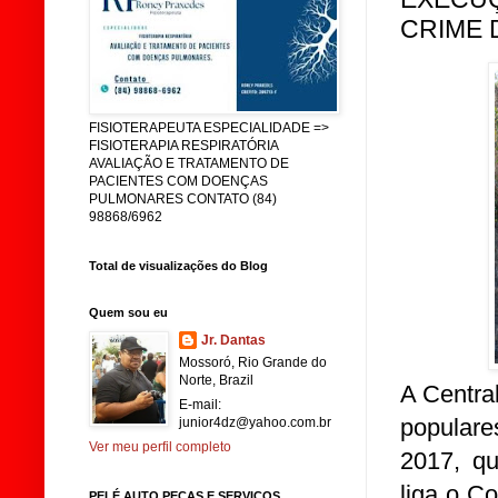
CRIME D
FISIOTERAPEUTA ESPECIALIDADE =>
FISIOTERAPIA RESPIRATÓRIA
AVALIAÇÃO E TRATAMENTO DE
PACIENTES COM DOENÇAS
PULMONARES CONTATO (84)
98868/6962
Total de visualizações do Blog
Quem sou eu
Jr. Dantas
Mossoró, Rio Grande do
Norte, Brazil
A Central
E-mail:
populare
junior4dz@yahoo.com.br
Ver meu perfil completo
2017, q
liga o C
PELÉ AUTO PEÇAS E SERVIÇOS