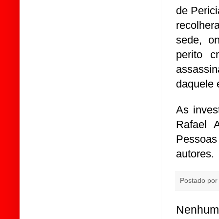
de Peric
recolher
sede, o
perito c
assassi
daquele 
As inves
Rafael 
Pessoas
autores.
Postado po
Nenhum 