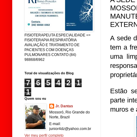
MOSSO
MANUTE
EXTERN
FISIOTERAPEUTA ESPECIALIDADE =>
A sede d
FISIOTERAPIA RESPIRATÓRIA
AVALIAÇÃO E TRATAMENTO DE
tem a fr
PACIENTES COM DOENÇAS
uma limp
PULMONARES CONTATO (84)
98868/6962
responsa
proprietá
Total de visualizações do Blog
7
6
5
4
2
1
Estão s
1
parte in
Quem sou eu
Jr. Dantas
muros e 
Mossoró, Rio Grande do
Norte, Brazil
E-mail:
junior4dz@yahoo.com.br
Ver meu perfil completo