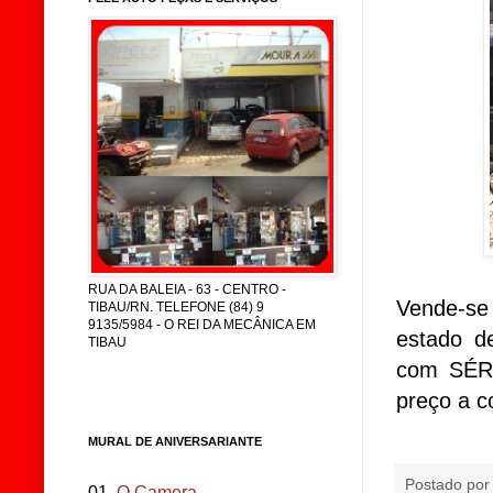
RUA DA BALEIA - 63 - CENTRO -
Vende-se
TIBAU/RN. TELEFONE (84) 9
9135/5984 - O REI DA MECÂNICA EM
estado d
TIBAU
com SÉRG
preço a 
MURAL DE ANIVERSARIANTE
Postado po
01.
O Camera