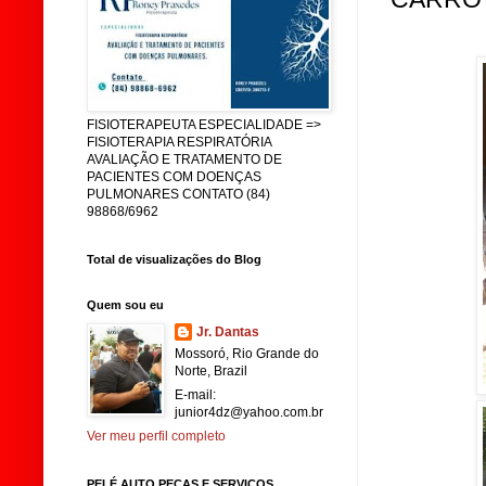
FISIOTERAPEUTA ESPECIALIDADE =>
FISIOTERAPIA RESPIRATÓRIA
AVALIAÇÃO E TRATAMENTO DE
PACIENTES COM DOENÇAS
PULMONARES CONTATO (84)
98868/6962
Total de visualizações do Blog
Quem sou eu
Jr. Dantas
Mossoró, Rio Grande do
Norte, Brazil
E-mail:
junior4dz@yahoo.com.br
Ver meu perfil completo
PELÉ AUTO PEÇAS E SERVIÇOS