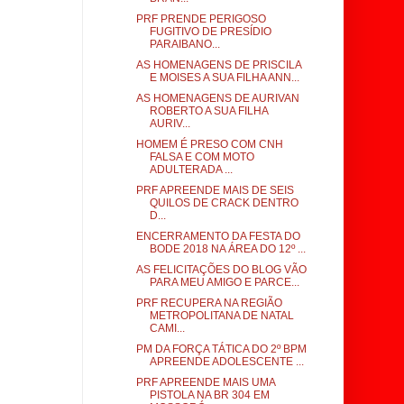
PRF PRENDE PERIGOSO
FUGITIVO DE PRESÍDIO
PARAIBANO...
AS HOMENAGENS DE PRISCILA
E MOISES A SUA FILHA ANN...
AS HOMENAGENS DE AURIVAN
ROBERTO A SUA FILHA
AURIV...
HOMEM É PRESO COM CNH
FALSA E COM MOTO
ADULTERADA ...
PRF APREENDE MAIS DE SEIS
QUILOS DE CRACK DENTRO
D...
ENCERRAMENTO DA FESTA DO
BODE 2018 NA ÁREA DO 12º ...
AS FELICITAÇÕES DO BLOG VÃO
PARA MEU AMIGO E PARCE...
PRF RECUPERA NA REGIÃO
METROPOLITANA DE NATAL
CAMI...
PM DA FORÇA TÁTICA DO 2º BPM
APREENDE ADOLESCENTE ...
PRF APREENDE MAIS UMA
PISTOLA NA BR 304 EM