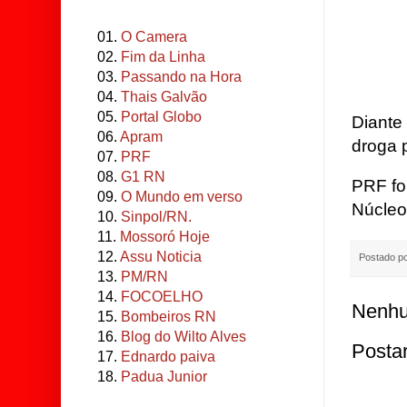
01.
O Camera
02.
Fim da Linha
03.
Passando na Hora
04.
Thais Galvão
05.
Portal Globo
Diante
06.
Apram
droga p
07.
PRF
08.
G1 RN
PRF fo
09.
O Mundo em verso
Núcleo
10.
Sinpol/RN.
11.
Mossoró Hoje
12.
Assu Noticia
Postado p
13.
PM/RN
14.
FOCOELHO
Nenhu
15.
Bombeiros RN
16.
Blog do Wilto Alves
Posta
17.
Ednardo paiva
18.
Padua Junior