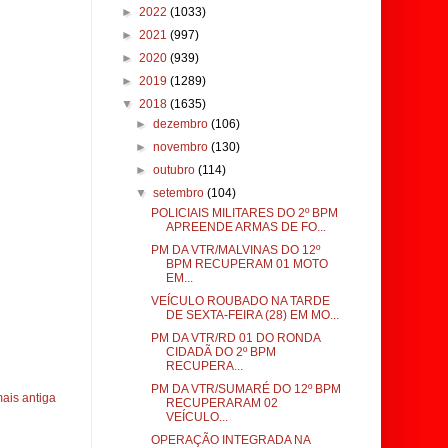
►
2022
(1033)
►
2021
(997)
►
2020
(939)
►
2019
(1289)
▼
2018
(1635)
►
dezembro
(106)
►
novembro
(130)
►
outubro
(114)
▼
setembro
(104)
POLICIAIS MILITARES DO 2º BPM
APREENDE ARMAS DE FO...
PM DA VTR/MALVINAS DO 12º
BPM RECUPERAM 01 MOTO
EM...
VEÍCULO ROUBADO NA TARDE
DE SEXTA-FEIRA (28) EM MO...
PM DA VTR/RD 01 DO RONDA
CIDADÃ DO 2º BPM
RECUPERA...
PM DA VTR/SUMARÉ DO 12º BPM
ais antiga
RECUPERARAM 02
VEÍCULO...
OPERAÇÃO INTEGRADA NA