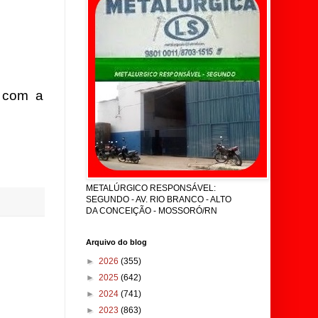
o com a
METALÚRGICO RESPONSÁVEL:
SEGUNDO - AV. RIO BRANCO - ALTO
DA CONCEIÇÃO - MOSSORÓ/RN
Arquivo do blog
►
2026
(355)
►
2025
(642)
►
2024
(741)
►
2023
(863)