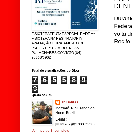
DENT
Durant
Federa
volta 
FISIOTERAPEUTA ESPECIALIDADE =>
FISIOTERAPIA RESPIRATÓRIA
Recife
AVALIAÇÃO E TRATAMENTO DE
PACIENTES COM DOENÇAS
PULMONARES CONTATO (84)
98868/6962
Total de visualizações do Blog
7
6
5
5
8
9
9
Quem sou eu
Jr. Dantas
Mossoró, Rio Grande do
Norte, Brazil
E-mail:
junior4dz@yahoo.com.br
Ver meu perfil completo