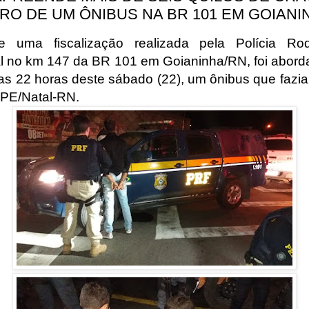
RO DE UM ÔNIBUS NA BR 101 EM GOIANI
e uma fiscalização realizada pela Polícia Rod
l no km 147 da BR 101 em Goianinha/RN, foi abord
das 22 horas deste sábado (22), um ônibus que fazia 
-PE/Natal-RN.