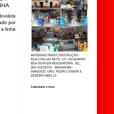
NHA.
oviária
ado por
a linha
MATERIAIS PARA CONSTRUÇÃO -
RUA COELHO NETO, 127, NO BAIRRO
BOA VISTA EM MOSSORÓ/RN. TEL.
(84) 3316/5702 - 98609/4386 -
9990/2625. ORG. PEDRO JUNIOR E
DEBORA SIBELLE
Calendario e hora