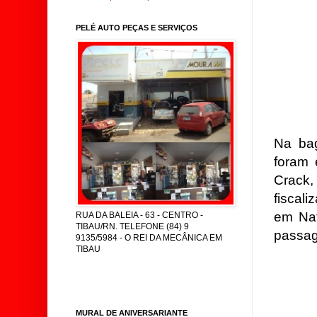
PELÉ AUTO PEÇAS E SERVIÇOS
Na ba
foram 
Crack
fiscal
em Nat
RUA DA BALEIA - 63 - CENTRO -
TIBAU/RN. TELEFONE (84) 9
passage
9135/5984 - O REI DA MECÂNICA EM
TIBAU
MURAL DE ANIVERSARIANTE