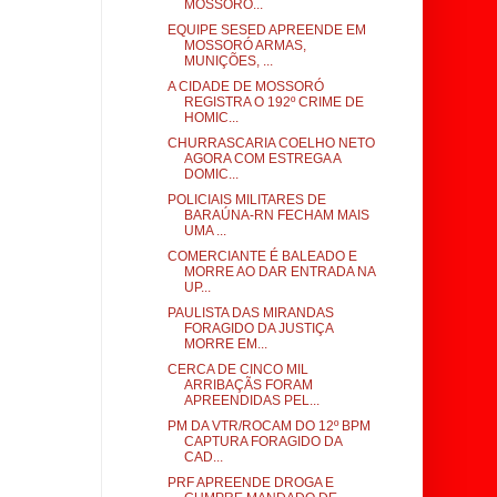
MOSSORÓ...
EQUIPE SESED APREENDE EM
MOSSORÓ ARMAS,
MUNIÇÕES, ...
A CIDADE DE MOSSORÓ
REGISTRA O 192º CRIME DE
HOMIC...
CHURRASCARIA COELHO NETO
AGORA COM ESTREGA A
DOMIC...
POLICIAIS MILITARES DE
BARAÚNA-RN FECHAM MAIS
UMA ...
COMERCIANTE É BALEADO E
MORRE AO DAR ENTRADA NA
UP...
PAULISTA DAS MIRANDAS
FORAGIDO DA JUSTIÇA
MORRE EM...
CERCA DE CINCO MIL
ARRIBAÇÃS FORAM
APREENDIDAS PEL...
PM DA VTR/ROCAM DO 12º BPM
CAPTURA FORAGIDO DA
CAD...
PRF APREENDE DROGA E