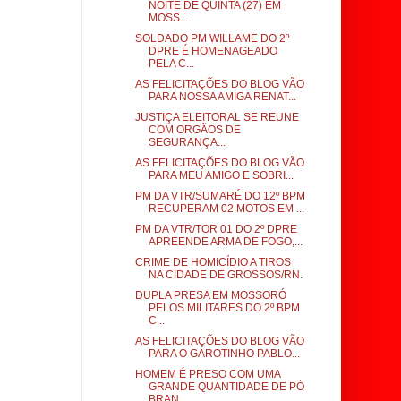
NOITE DE QUINTA (27) EM
MOSS...
SOLDADO PM WILLAME DO 2º
DPRE É HOMENAGEADO
PELA C...
AS FELICITAÇÕES DO BLOG VÃO
PARA NOSSA AMIGA RENAT...
JUSTIÇA ELEITORAL SE REUNE
COM ORGÃOS DE
SEGURANÇA...
AS FELICITAÇÕES DO BLOG VÃO
PARA MEU AMIGO E SOBRI...
PM DA VTR/SUMARÉ DO 12º BPM
RECUPERAM 02 MOTOS EM ...
PM DA VTR/TOR 01 DO 2º DPRE
APREENDE ARMA DE FOGO,...
CRIME DE HOMICÍDIO A TIROS
NA CIDADE DE GROSSOS/RN.
DUPLA PRESA EM MOSSORÓ
PELOS MILITARES DO 2º BPM
C...
AS FELICITAÇÕES DO BLOG VÃO
PARA O GAROTINHO PABLO...
HOMEM É PRESO COM UMA
GRANDE QUANTIDADE DE PÓ
BRAN...