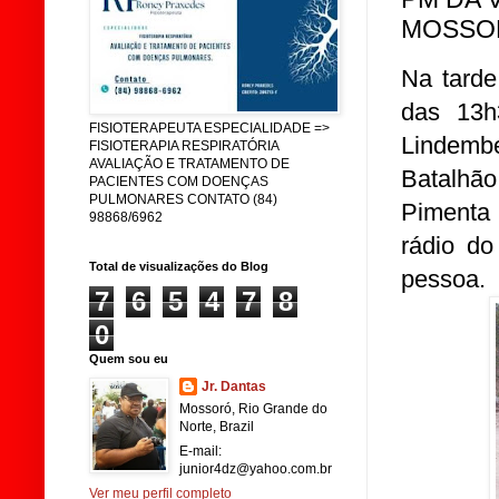
MOSSO
Na tarde
das 13
FISIOTERAPEUTA ESPECIALIDADE =>
Lindemb
FISIOTERAPIA RESPIRATÓRIA
AVALIAÇÃO E TRATAMENTO DE
Batalhão
PACIENTES COM DOENÇAS
PULMONARES CONTATO (84)
Pimenta 
98868/6962
rádio d
Total de visualizações do Blog
pessoa.
7
6
5
4
7
8
0
Quem sou eu
Jr. Dantas
Mossoró, Rio Grande do
Norte, Brazil
E-mail:
junior4dz@yahoo.com.br
Ver meu perfil completo