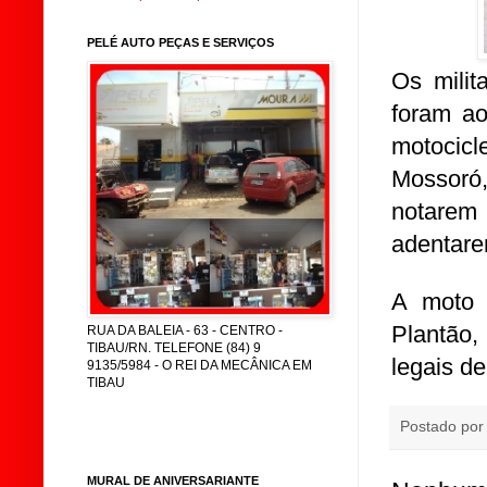
PELÉ AUTO PEÇAS E SERVIÇOS
Os mili
foram ao
motocic
Mossoró
notarem
adentare
A moto f
Plantão,
RUA DA BALEIA - 63 - CENTRO -
TIBAU/RN. TELEFONE (84) 9
legais de
9135/5984 - O REI DA MECÂNICA EM
TIBAU
Postado po
MURAL DE ANIVERSARIANTE