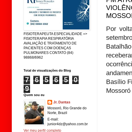
VIOLÊN
MOSSO
Por volt
FISIOTERAPEUTA ESPECIALIDADE =>
setembro
FISIOTERAPIA RESPIRATÓRIA
AVALIAÇÃO E TRATAMENTO DE
Batalhã
PACIENTES COM DOENÇAS
PULMONARES CONTATO (84)
receber
98868/6962
ocorrênc
Total de visualizações do Blog
andamen
7
6
5
6
5
0
Basílio 
9
Mossoró 
Quem sou eu
Jr. Dantas
Mossoró, Rio Grande do
Norte, Brazil
E-mail:
junior4dz@yahoo.com.br
Ver meu perfil completo