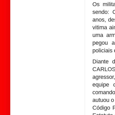
Os milit
sendo:
anos, de
vitima a
uma arma
pegou a
policiais
Diante d
CARLOS 
agressor
equipe 
comando 
autuou o 
Código P