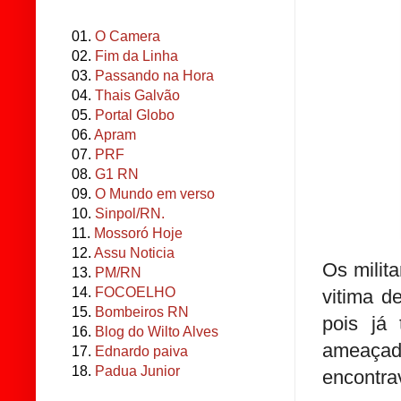
01.
O Camera
02.
Fim da Linha
03.
Passando na Hora
04.
Thais Galvão
05.
Portal Globo
06.
Apram
07.
PRF
08.
G1 RN
09.
O Mundo em verso
10.
Sinpol/RN.
11.
Mossoró Hoje
12.
Assu Noticia
Os milit
13.
PM/RN
14.
FOCOELHO
vitima d
15.
Bombeiros RN
pois já
16.
Blog do Wilto Alves
ameaça
17.
Ednardo paiva
18.
Padua Junior
encontra