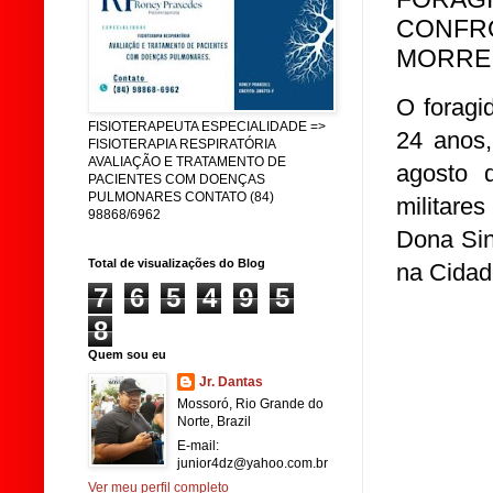
CONFR
MORRE
O forag
FISIOTERAPEUTA ESPECIALIDADE =>
24 anos,
FISIOTERAPIA RESPIRATÓRIA
AVALIAÇÃO E TRATAMENTO DE
agosto 
PACIENTES COM DOENÇAS
PULMONARES CONTATO (84)
militares
98868/6962
Dona Sin
Total de visualizações do Blog
na Cidad
7
6
5
4
9
5
8
Quem sou eu
Jr. Dantas
Mossoró, Rio Grande do
Norte, Brazil
E-mail:
junior4dz@yahoo.com.br
Ver meu perfil completo