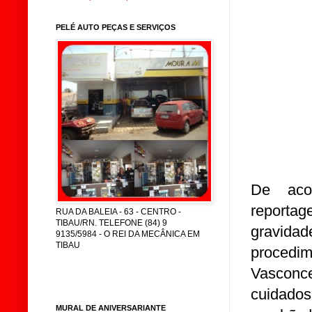
PELÉ AUTO PEÇAS E SERVIÇOS
De aco
reporta
RUA DA BALEIA - 63 - CENTRO -
TIBAU/RN. TELEFONE (84) 9
gravid
9135/5984 - O REI DA MECÂNICA EM
TIBAU
procedim
Vasconc
cuidados
MURAL DE ANIVERSARIANTE