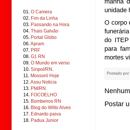
manhã de
unidade h
01.
O Camera
02.
Fim da Linha
O corpo 
03.
Passando na Hora
funerári
04.
Thais Galvão
05.
Portal Globo
do ITEP 
06.
Apram
para fam
07.
PRF
mortes v
08.
G1 RN
09.
O Mundo em verso
10.
Sinpol/RN.
Postado po
11.
Mossoró Hoje
12.
Assu Noticia
13.
PM/RN
Nenhum 
14.
FOCOELHO
15.
Bombeiros RN
Postar 
16.
Blog do Wilto Alves
17.
Ednardo paiva
18.
Padua Junior