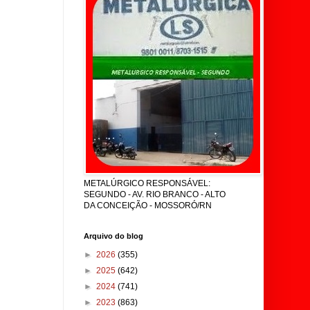
METALÚRGICO RESPONSÁVEL:
SEGUNDO - AV. RIO BRANCO - ALTO
DA CONCEIÇÃO - MOSSORÓ/RN
Arquivo do blog
►
2026
(355)
►
2025
(642)
►
2024
(741)
►
2023
(863)