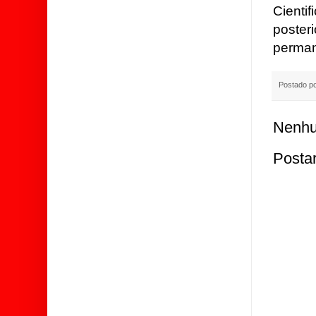
Cienti
poster
perman
Postado p
Nenhu
Posta