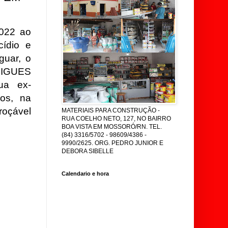
2022 ao
cídio e
guar, o
DRIGUES
ua ex-
os, na
roçável
MATERIAIS PARA CONSTRUÇÃO -
RUA COELHO NETO, 127, NO BAIRRO
BOA VISTA EM MOSSORÓ/RN. TEL.
(84) 3316/5702 - 98609/4386 -
9990/2625. ORG. PEDRO JUNIOR E
DEBORA SIBELLE
Calendario e hora