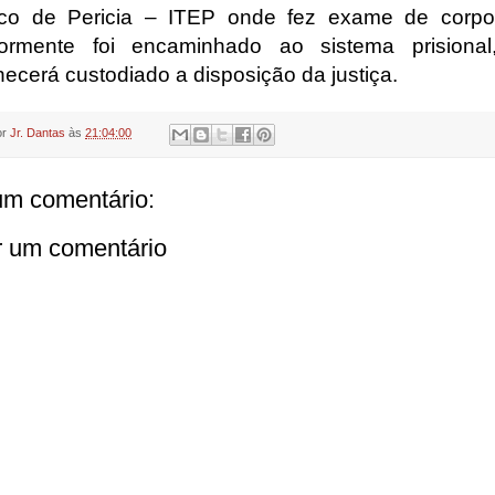
fico de Pericia – ITEP onde fez exame de corpo 
iormente foi encaminhado ao sistema prisiona
ecerá custodiado a disposição da justiça.
or
Jr. Dantas
às
21:04:00
m comentário:
r um comentário