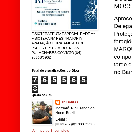
MOSS
Aprese
Delega
Proteç
FISIOTERAPEUTA ESPECIALIDADE =>
FISIOTERAPIA RESPIRATÓRIA
foragi
AVALIAÇÃO E TRATAMENTO DE
MARQU
PACIENTES COM DOENÇAS
PULMONARES CONTATO (84)
compa
98868/6962
tarde 
Total de visualizações do Blog
no Bair
7
6
5
5
6
5
8
Quem sou eu
Jr. Dantas
Mossoró, Rio Grande do
Norte, Brazil
E-mail:
junior4dz@yahoo.com.br
Ver meu perfil completo