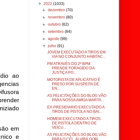
▼
2022
(1033)
►
dezembro
(70)
►
novembro
(80)
►
outubro
(62)
►
setembro
(84)
►
agosto
(99)
▼
julho
(91)
JOVEM EXECUTADO A TIROS EM
VIA NO CONJUNTO HABITAC...
PM ATRAVÉS DO 2º BPM
PRENDE FORAGIDO DA
JUSTIÇA PO...
dio ao
MOTORISTA DE APLICATIVO É
gencias
PRESO POR SUSPEITA DE
EN...
ifusora
AS FELICITAÇÕES DO BLOG VÃO
prender
PARA NOSSA AMIGA MARTA...
EX-PRESIDIARIO EXECUTADO A
miziado
TIROS DE PISTOLA NO BAI...
HOMEM EXECUTADO A TIROS
DE PISTOLA DENTRO DE
VEÍCU...
isão em
AS FELICITAÇÕES DO BLOG VÃO
cnico e
PARA O CEL. ALVIBÁ GOM...