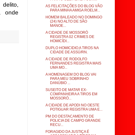
delito,
AS FELICITAÇÕES DO BLOG VÃO
PARA MINHA AMIGA ROELM...
l, onde
HOMEM BALEADO NO DOMINGO
(24) NO ALTO DE SÃO
MANOE...
A CIDADE DE MOSSORÓ
REGISTRA 02 CRIMES DE
HOMICÍDI...
DUPLO HOMICIDIO A TIROS NA
CIDADE DE ASSÚ/RN.
A CIDADE DE RODOLFO
FERNANDES REGISTRA MAIS
UMA MO...
A HOMENAGEM DO BLOG VAI
PARA MEU SOBRINHO
DANÚBIO ...
SUSEITO DE MATAR EX-
COMPANHEIRA A TIROS EM
MOSSORÓ...
A CIDADE DE APODI NO OESTE
POTIGUAR REGISTRA UMA E...
PM DO DESTACAMENTO DE
POLICIA DE CAMPO GRANDE
RECU...
FORAGIDO DA JUSTIÇA É