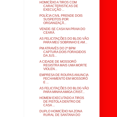
HOMICÍDIO A TIROS COM
CARACTERISTICAS DE
EXECUÇÃO ...
POLÍCIA CIVIL PRENDE DOIS
SUSPEITOS POR
ORGANIZAÇÃ...
VENDE-SE CASA NA PRAIA DO
CEARÁ.
AS FELICITAÇÕES DO BLOG VÃO
PARA MEU SOBRINHO E AM...
PM ATRAVÉS DO 2º BPM
CAPTURA DOIS FORAGIDOS
DA JUS...
A CIDADE DE MOSSORÓ
REGISTRA MAIS UMA MORTE
VIOLEN...
EMPRESA DE ROUPAS ANUNCIA
FECHAMENTO EM MOSSORÓ
E ...
AS FELICITAÇÕES DO BLOG VÃO
PARA MINHA AMIGA CRIST...
HOMEM EXECUTADO A TIROS
DE PISTOLA DENTRO DE
CASA ...
DUPLO HOMICÍDIO NA ZONA
RURAL DE SANTANA DO