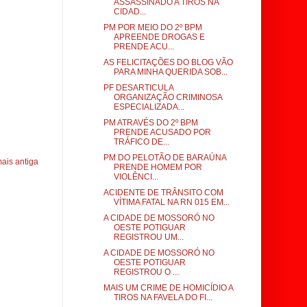
ASSASSINADO A TIROS NA
CIDAD...
PM POR MEIO DO 2º BPM
APREENDE DROGAS E
PRENDE ACU...
AS FELICITAÇÕES DO BLOG VÃO
PARA MINHA QUERIDA SOB...
PF DESARTICULA
ORGANIZAÇÃO CRIMINOSA
ESPECIALIZADA...
PM ATRAVÉS DO 2º BPM
PRENDE ACUSADO POR
TRÁFICO DE...
PM DO PELOTÃO DE BARAÚNA
ais antiga
PRENDE HOMEM POR
VIOLÊNCI...
ACIDENTE DE TRÂNSITO COM
VÍTIMA FATAL NA RN 015 EM...
A CIDADE DE MOSSORÓ NO
OESTE POTIGUAR
REGISTROU UM...
A CIDADE DE MOSSORÓ NO
OESTE POTIGUAR
REGISTROU O ...
MAIS UM CRIME DE HOMICÍDIO A
TIROS NA FAVELA DO FI...