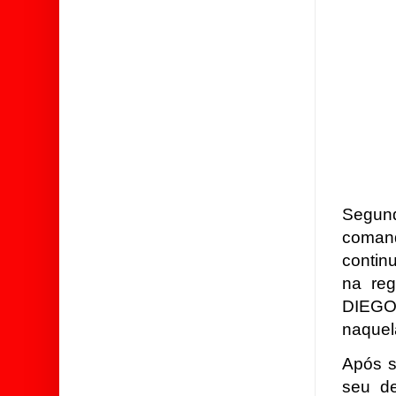
Segun
comand
contin
na reg
DIEGO,
naquel
Após s
seu de