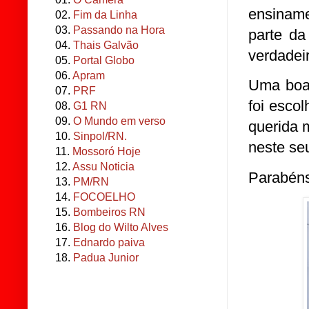
ensiname
02.
Fim da Linha
03.
Passando na Hora
parte da
04.
Thais Galvão
verdadei
05.
Portal Globo
06.
Apram
Uma boa
07.
PRF
foi escol
08.
G1 RN
09.
O Mundo em verso
querida 
10.
Sinpol/RN.
neste seu
11.
Mossoró Hoje
12.
Assu Noticia
Parabéns
13.
PM/RN
14.
FOCOELHO
15.
Bombeiros RN
16.
Blog do Wilto Alves
17.
Ednardo paiva
18.
Padua Junior