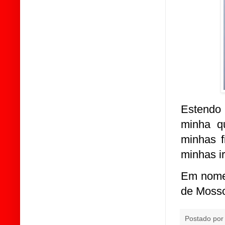
Estendo
minha q
minhas f
minhas i
Em nomes
de Mosso
Postado po