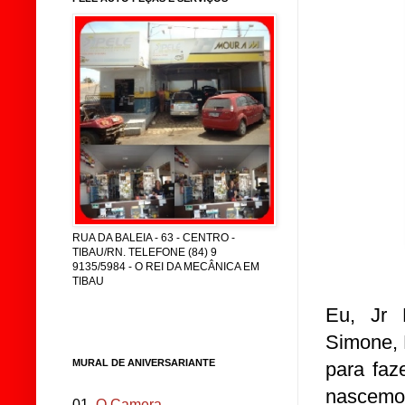
RUA DA BALEIA - 63 - CENTRO -
TIBAU/RN. TELEFONE (84) 9
9135/5984 - O REI DA MECÂNICA EM
TIBAU
Eu, Jr 
Simone, 
MURAL DE ANIVERSARIANTE
para faz
nascemos
01.
O Camera