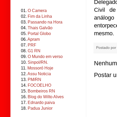
Delegado
Civil d
01.
O Camera
02.
Fim da Linha
análogo 
03.
Passando na Hora
entorpec
04.
Thais Galvão
mesmo.
05.
Portal Globo
06.
Apram
07.
PRF
Postado po
08.
G1 RN
09.
O Mundo em verso
Nenhum 
10.
Sinpol/RN.
11.
Mossoró Hoje
12.
Assu Noticia
Postar 
13.
PM/RN
14.
FOCOELHO
15.
Bombeiros RN
16.
Blog do Wilto Alves
17.
Ednardo paiva
18.
Padua Junior