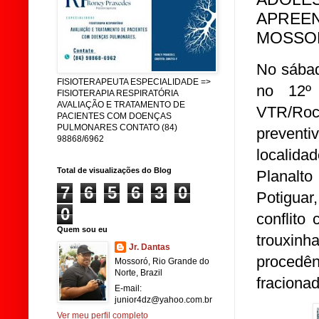
APREEN
MOSSO
No sábad
FISIOTERAPEUTA ESPECIALIDADE =>
no 12º 
FISIOTERAPIA RESPIRATÓRIA
AVALIAÇÃO E TRATAMENTO DE
VTR/Roc
PACIENTES COM DOENÇAS
PULMONARES CONTATO (84)
prevent
98868/6962
localida
Total de visualizações do Blog
Planalt
7
6
5
6
3
0
Potigua
0
conflito
Quem sou eu
trouxi
Jr. Dantas
procedê
Mossoró, Rio Grande do
Norte, Brazil
fracionad
E-mail:
junior4dz@yahoo.com.br
Ver meu perfil completo