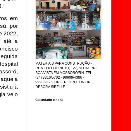
.
ros em
sú, por
de 2022,
l até a
ancisco
eguida
spital
MATERIAIS PARA CONSTRUÇÃO -
RUA COELHO NETO, 127, NO BAIRRO
ossoró,
BOA VISTA EM MOSSORÓ/RN. TEL.
(84) 3316/5702 - 98609/4386 -
daquela
9990/2625. ORG. PEDRO JUNIOR E
istiu à
DEBORA SIBELLE
ia veio
Calendario e hora