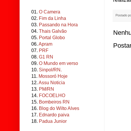
01.
O Camera
Postado p
02.
Fim da Linha
03.
Passando na Hora
04.
Thais Galvão
Nenhu
05.
Portal Globo
06.
Apram
Posta
07.
PRF
08.
G1 RN
09.
O Mundo em verso
10.
Sinpol/RN.
11.
Mossoró Hoje
12.
Assu Noticia
13.
PM/RN
14.
FOCOELHO
15.
Bombeiros RN
16.
Blog do Wilto Alves
17.
Ednardo paiva
18.
Padua Junior