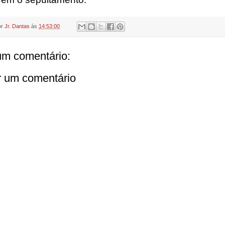
or
Jr. Dantas
às
14:53:00
m comentário:
r um comentário