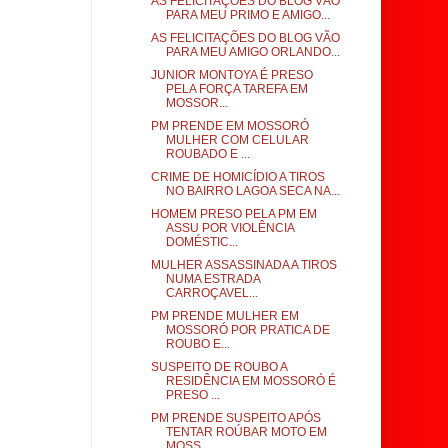
AS FELICITAÇÕES DO BLOG VÃO
PARA MEU PRIMO E AMIGO...
AS FELICITAÇÕES DO BLOG VÃO
PARA MEU AMIGO ORLANDO...
JUNIOR MONTOYA É PRESO
PELA FORÇA TAREFA EM
MOSSOR...
PM PRENDE EM MOSSORÓ
MULHER COM CELULAR
ROUBADO E ...
CRIME DE HOMICÍDIO A TIROS
NO BAIRRO LAGOA SECA NA...
HOMEM PRESO PELA PM EM
ASSU POR VIOLÊNCIA
DOMÉSTIC...
MULHER ASSASSINADA A TIROS
NUMA ESTRADA
CARROÇAVEL...
PM PRENDE MULHER EM
MOSSORÓ POR PRATICA DE
ROUBO E...
SUSPEITO DE ROUBO A
RESIDÊNCIA EM MOSSORÓ É
PRESO ...
PM PRENDE SUSPEITO APÓS
TENTAR ROÚBAR MOTO EM
MOSS...