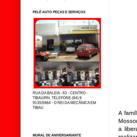
PELÉ AUTO PEÇAS E SERVIÇOS
RUA DA BALEIA - 63 - CENTRO -
TIBAU/RN. TELEFONE (84) 9
9135/5984 - O REI DA MECÂNICA EM
TIBAU
A famí
Mossor
a libe
MURAL DE ANIVERSARIANTE
realiz