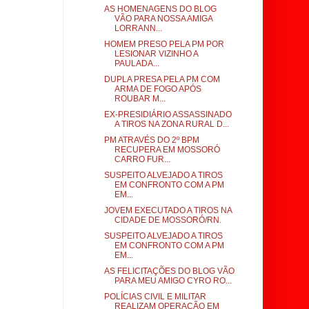
AS HOMENAGENS DO BLOG
VÃO PARA NOSSA AMIGA
LORRANN...
HOMEM PRESO PELA PM POR
LESIONAR VIZINHO A
PAULADA...
DUPLA PRESA PELA PM COM
ARMA DE FOGO APÓS
ROUBAR M...
EX-PRESIDIÁRIO ASSASSINADO
A TIROS NA ZONA RURAL D...
PM ATRAVÉS DO 2º BPM
RECUPERA EM MOSSORÓ
CARRO FUR...
SUSPEITO ALVEJADO A TIROS
EM CONFRONTO COM A PM
EM...
JOVEM EXECUTADO A TIROS NA
CIDADE DE MOSSORÓ/RN.
SUSPEITO ALVEJADO A TIROS
EM CONFRONTO COM A PM
EM...
AS FELICITAÇÕES DO BLOG VÃO
PARA MEU AMIGO CYRO RO...
POLÍCIAS CIVIL E MILITAR
REALIZAM OPERAÇÃO EM