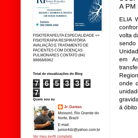
A PM
ELIA 
confro
volta d
FISIOTERAPEUTA ESPECIALIDADE =>
FISIOTERAPIA RESPIRATÓRIA
sendo 
AVALIAÇÃO E TRATAMENTO DE
Unidad
PACIENTES COM DOENÇAS
PULMONARES CONTATO (84)
em As
98868/6962
trans
Total de visualizações do Blog
Region
7
6
5
3
3
5
onde d
unidad
7
gravid
Quem sou eu
á óbito
Jr. Dantas
Mossoró, Rio Grande do
Norte, Brazil
E-mail:
junior4dz@yahoo.com.br
Ver meu perfil completo