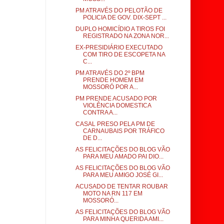
PM ATRAVÉS DO PELOTÃO DE
POLICIA DE GOV. DIX-SEPT ...
DUPLO HOMICÍDIO A TIROS FOI
REGISTRADO NA ZONA NOR...
EX-PRESIDIÁRIO EXECUTADO
COM TIRO DE ESCOPETA NA
C...
PM ATRAVÉS DO 2º BPM
PRENDE HOMEM EM
MOSSORÓ POR A...
PM PRENDE ACUSADO POR
VIOLÊNCIA DOMESTICA
CONTRA A...
CASAL PRESO PELA PM DE
CARNAUBAIS POR TRÁFICO
DE D...
AS FELICITAÇÕES DO BLOG VÃO
PARA MEU AMADO PAI DIO...
AS FELICITAÇÕES DO BLOG VÃO
PARA MEU AMIGO JOSÉ GI...
ACUSADO DE TENTAR ROUBAR
MOTO NA RN 117 EM
MOSSORÓ...
AS FELICITAÇÕES DO BLOG VÃO
PARA MINHA QUERIDA AMI...