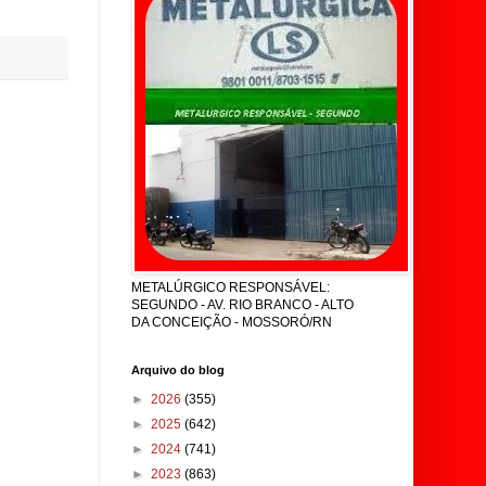
METALÚRGICO RESPONSÁVEL:
SEGUNDO - AV. RIO BRANCO - ALTO
DA CONCEIÇÃO - MOSSORÓ/RN
Arquivo do blog
►
2026
(355)
►
2025
(642)
►
2024
(741)
►
2023
(863)