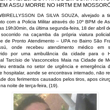
 EM ASSU MORRE NO HRTM EM MOSSORÓ
WBIRELLYSSON DA SILVA SOUZA, alvejado a ti
nto com a Policia Militar através do 10º BPM de As
as 19h30min, da última segunda-feira, 18 der abril 
socorrido na caçamba da própria viatura policia
e de Pronto Atendimento – UPA no Bairro São Fr
sú, onde recebeu atendimento médico em s
ferido por uma ambulância da cidade para o Ho
al Tarcísio de Vasconcelos Maia na Cidade de M
eu entrada no setor de urgência e emergência 
e hospitalar, aonde se encontrava internado, não res
ade dos ferimentos causados pelos tiros, apos cirurg
 na noite de terça-feira, (19).