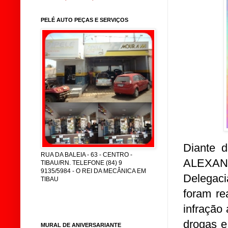
PELÉ AUTO PEÇAS E SERVIÇOS
Diante d
RUA DA BALEIA - 63 - CENTRO -
ALEXAND
TIBAU/RN. TELEFONE (84) 9
9135/5984 - O REI DA MECÂNICA EM
Delegaci
TIBAU
foram re
infração 
drogas e
MURAL DE ANIVERSARIANTE