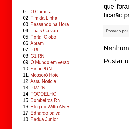
que fora
01.
O Camera
ficarão p
02.
Fim da Linha
03.
Passando na Hora
04.
Thais Galvão
Postado po
05.
Portal Globo
06.
Apram
Nenhum 
07.
PRF
08.
G1 RN
Postar 
09.
O Mundo em verso
10.
Sinpol/RN.
11.
Mossoró Hoje
12.
Assu Noticia
13.
PM/RN
14.
FOCOELHO
15.
Bombeiros RN
16.
Blog do Wilto Alves
17.
Ednardo paiva
18.
Padua Junior