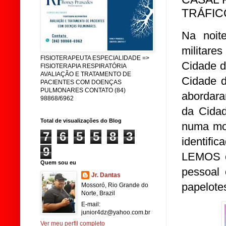
TRÁFIC
Na noit
militare
FISIOTERAPEUTA ESPECIALIDADE =>
Cidade d
FISIOTERAPIA RESPIRATÓRIA
AVALIAÇÃO E TRATAMENTO DE
Cidade d
PACIENTES COM DOENÇAS
PULMONARES CONTATO (84)
abordara
98868/6962
da Cidad
Total de visualizações do Blog
numa mot
7
6
5
5
8
3
identi
9
LEMOS e
Quem sou eu
pessoal 
Jr. Dantas
papelote
Mossoró, Rio Grande do
Norte, Brazil
E-mail:
junior4dz@yahoo.com.br
Ver meu perfil completo