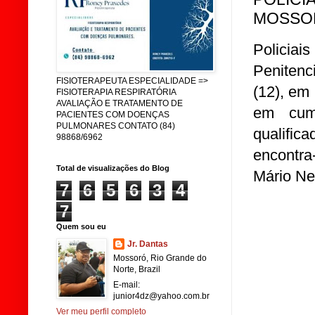
MOSSO
Policia
Penitenc
FISIOTERAPEUTA ESPECIALIDADE =>
(12), em
FISIOTERAPIA RESPIRATÓRIA
AVALIAÇÃO E TRATAMENTO DE
em cum
PACIENTES COM DOENÇAS
PULMONARES CONTATO (84)
qualific
98868/6962
encontra
Total de visualizações do Blog
Mário Ne
7
6
5
6
3
4
7
Quem sou eu
Jr. Dantas
Mossoró, Rio Grande do
Norte, Brazil
E-mail:
junior4dz@yahoo.com.br
Ver meu perfil completo