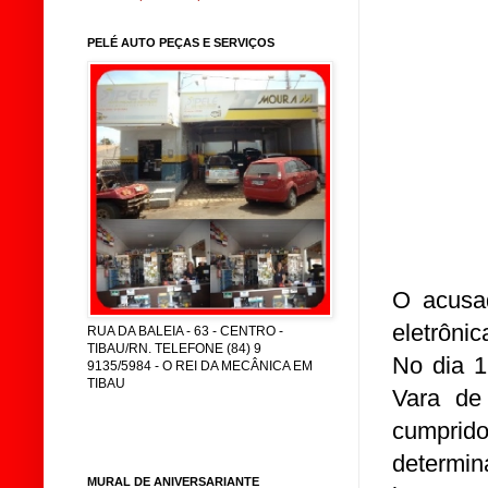
PELÉ AUTO PEÇAS E SERVIÇOS
O acusad
eletrôni
RUA DA BALEIA - 63 - CENTRO -
TIBAU/RN. TELEFONE (84) 9
No dia 1
9135/5984 - O REI DA MECÂNICA EM
TIBAU
Vara de
cumpri
determi
MURAL DE ANIVERSARIANTE