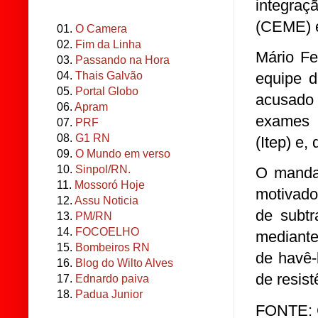
integraç
(CEME) e
01.
O Camera
02.
Fim da Linha
Mário Fe
03.
Passando na Hora
04.
Thais Galvão
equipe d
05.
Portal Globo
acusado
06.
Apram
exames d
07.
PRF
08.
G1 RN
(Itep) e,
09.
O Mundo em verso
10.
Sinpol/RN.
O mandad
11.
Mossoró Hoje
motivado
12.
Assu Noticia
de subtr
13.
PM/RN
14.
FOCOELHO
mediante
15.
Bombeiros RN
de havê-
16.
Blog do Wilto Alves
de resist
17.
Ednardo paiva
18.
Padua Junior
FONTE: