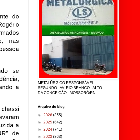
nte do
Rogério
ormados
o, nas
pessoa
ndo se
dência,
METALÚRGICO RESPONSÁVEL:
vando a
SEGUNDO - AV. RIO BRANCO - ALTO
DA CONCEIÇÃO - MOSSORÓ/RN
Arquivo do blog
 chassi
►
2026
(355)
levaram
►
2025
(642)
uzida a
►
2024
(741)
UR” de
►
2023
(863)