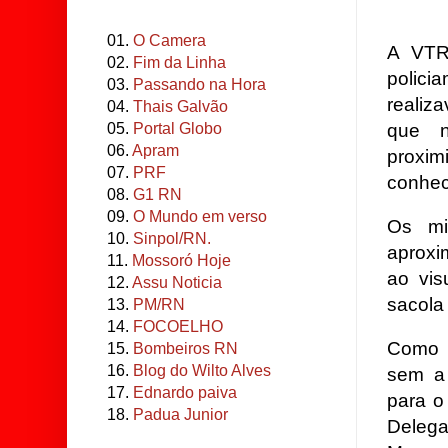
01.
O Camera
A VTR
02.
Fim da Linha
polici
03.
Passando na Hora
realiz
04.
Thais Galvão
que n
05.
Portal Globo
06.
Apram
proxi
07.
PRF
conhec
08.
G1 RN
09.
O Mundo em verso
Os mi
10.
Sinpol/RN.
aproxi
11.
Mossoró Hoje
ao vis
12.
Assu Noticia
sacola
13.
PM/RN
14.
FOCOELHO
Como a
15.
Bombeiros RN
16.
Blog do Wilto Alves
sem a 
17.
Ednardo paiva
para o
18.
Padua Junior
Deleg