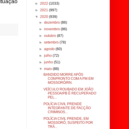
ituação
►
2022
(1033)
►
2021
(997)
▼
2020
(939)
►
dezembro
(86)
►
novembro
(86)
►
outubro
(87)
►
setembro
(78)
►
agosto
(60)
►
julho
(72)
►
junho
(51)
▼
maio
(88)
BANDIDO MORRE APÓS
CONFRONTO COM A PM EM
MOSSORÓ/RN.
VEÍCULO ROUBADO EM JOÃO
PESSOA/PB É RECUPERADO
PEL...
POLÍCIA CIVIL PRENDE
INTEGRANTE DE FACÇÃO
CRIMINOS...
POLÍCIA CIVIL PRENDE, EM
MOSSORÓ, SUSPEITO POR
TRÁ...