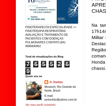
APRE
CHAS
Na tar
FISIOTERAPEUTA ESPECIALIDADE =>
17h14m
FISIOTERAPIA RESPIRATÓRIA
AVALIAÇÃO E TRATAMENTO DE
Milita
PACIENTES COM DOENÇAS
PULMONARES CONTATO (84)
Desta
98868/6962
Regiã
coman
Total de visualizações do Blog
Honda 
7
6
5
5
2
6
chassi.
9
Quem sou eu
Jr. Dantas
Mossoró, Rio Grande do
Norte, Brazil
E-mail:
junior4dz@yahoo.com.br
Ver meu perfil completo