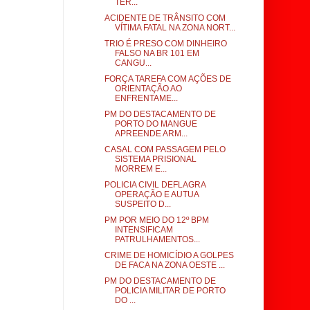
TER...
ACIDENTE DE TRÂNSITO COM
VÍTIMA FATAL NA ZONA NORT...
TRIO É PRESO COM DINHEIRO
FALSO NA BR 101 EM
CANGU...
FORÇA TAREFA COM AÇÕES DE
ORIENTAÇÃO AO
ENFRENTAME...
PM DO DESTACAMENTO DE
PORTO DO MANGUE
APREENDE ARM...
CASAL COM PASSAGEM PELO
SISTEMA PRISIONAL
MORREM E...
POLICIA CIVIL DEFLAGRA
OPERAÇÃO E AUTUA
SUSPEITO D...
PM POR MEIO DO 12º BPM
INTENSIFICAM
PATRULHAMENTOS...
CRIME DE HOMICÍDIO A GOLPES
DE FACA NA ZONA OESTE ...
PM DO DESTACAMENTO DE
POLICIA MILITAR DE PORTO
DO ...