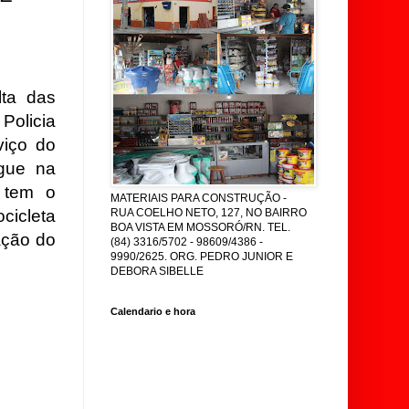
lta das
Policia
viço do
gue na
 tem o
MATERIAIS PARA CONSTRUÇÃO -
icleta
RUA COELHO NETO, 127, NO BAIRRO
BOA VISTA EM MOSSORÓ/RN. TEL.
ação do
(84) 3316/5702 - 98609/4386 -
9990/2625. ORG. PEDRO JUNIOR E
DEBORA SIBELLE
Calendario e hora