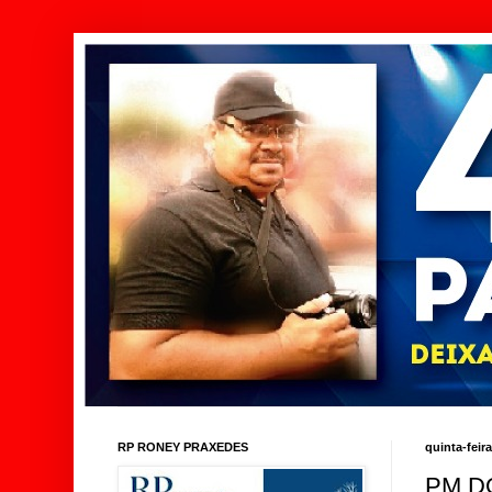
RP RONEY PRAXEDES
quinta-feir
PM D