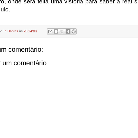
ó, onde será feita uma vistoria para saber a real s
ulo.
or
Jr. Dantas
às
20:24:00
m comentário:
r um comentário