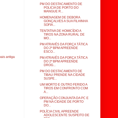
PM DO DESTACAMENTO DE
POLICIA DE PORTO DO
MANGUE R...
HOMENAGEM DE DEBORA
GONÇALVES A SUA FILHINHA
SOFIA...
TENTATIVA DE HOMICÍDIO A
TIROS NA ZONA RURAL DE
MO...
PM ATRAVÉS DA FORÇA TÁTICA
DO 2º BPM APREENDE
ESCO...
ais antiga
PM ATRAVÉS DA FORÇA TÁTICA
DO 2º BPM APREENDE
DROG...
PM DO DESTACAMENTO DE
TIBAU PRENDE NA CIDADE
SUSPE...
UM MORTO E OUTRO FERIDO A
TIROS EM CONFRONTO COM
A...
OPERAÇÃO CONJUNTA DA PC E
PM NA CIDADE DE PORTO
DO...
POLÍCIA CIVIL APREENDE
ADOLESCENTE SUSPEITO DE