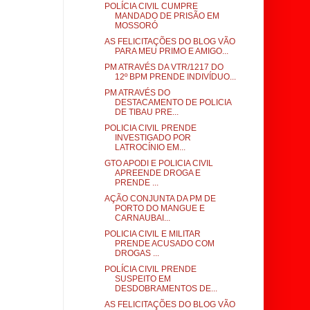
POLÍCIA CIVIL CUMPRE
MANDADO DE PRISÃO EM
MOSSORÓ
AS FELICITAÇÕES DO BLOG VÃO
PARA MEU PRIMO E AMIGO...
PM ATRAVÉS DA VTR/1217 DO
12º BPM PRENDE INDIVÍDUO...
PM ATRAVÉS DO
DESTACAMENTO DE POLICIA
DE TIBAU PRE...
POLICIA CIVIL PRENDE
INVESTIGADO POR
LATROCÍNIO EM...
GTO APODI E POLICIA CIVIL
APREENDE DROGA E
PRENDE ...
AÇÃO CONJUNTA DA PM DE
PORTO DO MANGUE E
CARNAUBAI...
POLICIA CIVIL E MILITAR
PRENDE ACUSADO COM
DROGAS ...
POLÍCIA CIVIL PRENDE
SUSPEITO EM
DESDOBRAMENTOS DE...
AS FELICITAÇÕES DO BLOG VÃO