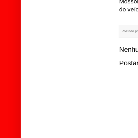
Mossor
do veíc
Postado p
Nenhu
Posta