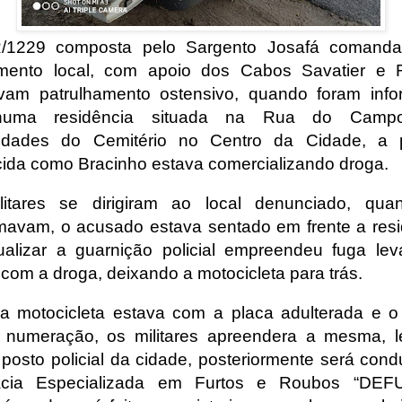
/1229 composta pelo Sargento Josafá comanda
amento local, com apoio dos Cabos Savatier e 
avam patrulhamento ostensivo, quando foram inf
uma residência situada na Rua do Camp
midades do Cemitério no Centro da Cidade, a 
ida como Bracinho estava comercializando droga.
litares se dirigiram ao local denunciado, qua
mavam, o acusado estava sentado em frente a resi
ualizar a guarnição policial empreendeu fuga le
 com a droga, deixando a motocicleta para trás.
 motocicleta estava com a placa adulterada e o
numeração, os militares apreendera a mesma, 
 posto policial da cidade, posteriormente será cond
acia Especializada em Furtos e Roubos “DEF