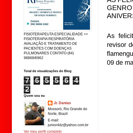
GENRO 
ANIVER
As feli
FISIOTERAPEUTA ESPECIALIDADE =>
FISIOTERAPIA RESPIRATÓRIA
revisor 
AVALIAÇÃO E TRATAMENTO DE
PACIENTES COM DOENÇAS
flamengu
PULMONARES CONTATO (84)
98868/6962
09 de ma
Total de visualizações do Blog
7
6
5
5
6
4
2
Quem sou eu
Jr. Dantas
Mossoró, Rio Grande do
Norte, Brazil
E-mail:
junior4dz@yahoo.com.br
Ver meu perfil completo