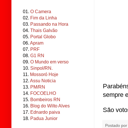
01.
O Camera
02.
Fim da Linha
03.
Passando na Hora
04.
Thais Galvão
05.
Portal Globo
06.
Apram
07.
PRF
08.
G1 RN
09.
O Mundo em verso
10.
Sinpol/RN.
11.
Mossoró Hoje
12.
Assu Noticia
Parabén
13.
PM/RN
14.
FOCOELHO
sempre 
15.
Bombeiros RN
16.
Blog do Wilto Alves
São voto
17.
Ednardo paiva
18.
Padua Junior
Postado po