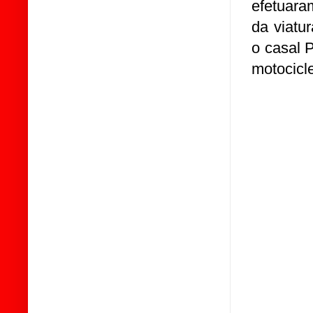
efetuara
da viatu
o casal 
motocicl