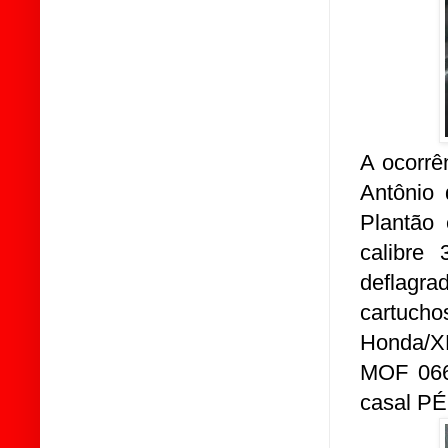
A ocorrê
Antônio 
Plantão
calibre
deflagra
cartuch
Honda/X
MOF 066
casal P