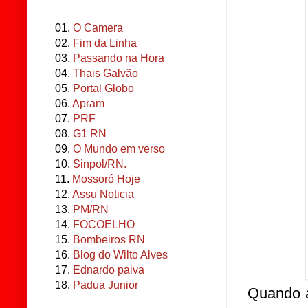
01.
O Camera
02.
Fim da Linha
03.
Passando na Hora
04.
Thais Galvão
05.
Portal Globo
06.
Apram
07.
PRF
08.
G1 RN
09.
O Mundo em verso
10.
Sinpol/RN.
11.
Mossoró Hoje
12.
Assu Noticia
13.
PM/RN
14.
FOCOELHO
15.
Bombeiros RN
16.
Blog do Wilto Alves
17.
Ednardo paiva
18.
Padua Junior
Quando a