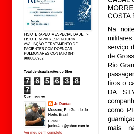
MORREM
COSTA 
Na noit
FISIOTERAPEUTA ESPECIALIDADE =>
militare
FISIOTERAPIA RESPIRATÓRIA
AVALIAÇÃO E TRATAMENTO DE
serviço 
PACIENTES COM DOENÇAS
PULMONARES CONTATO (84)
de Gross
98868/6962
Rio Gran
Total de visualizações do Blog
passagem
7
6
5
6
3
8
tiros o 
7
DA SIL
Quem sou eu
compan
Jr. Dantas
como PRE
Mossoró, Rio Grande do
Norte, Brazil
guarniçã
E-mail:
junior4dz@yahoo.com.br
mais nã
Ver meu perfil completo