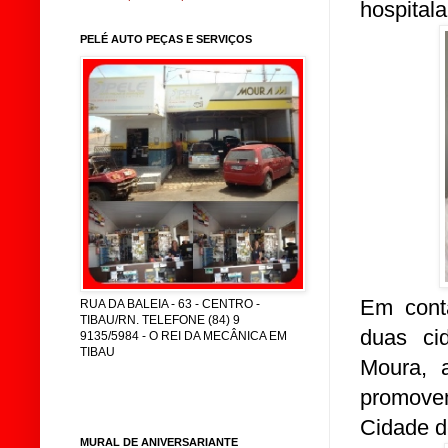
hospital
PELÉ AUTO PEÇAS E SERVIÇOS
Em cont
RUA DA BALEIA - 63 - CENTRO -
TIBAU/RN. TELEFONE (84) 9
duas ci
9135/5984 - O REI DA MECÂNICA EM
TIBAU
Moura, 
promoven
Cidade d
MURAL DE ANIVERSARIANTE