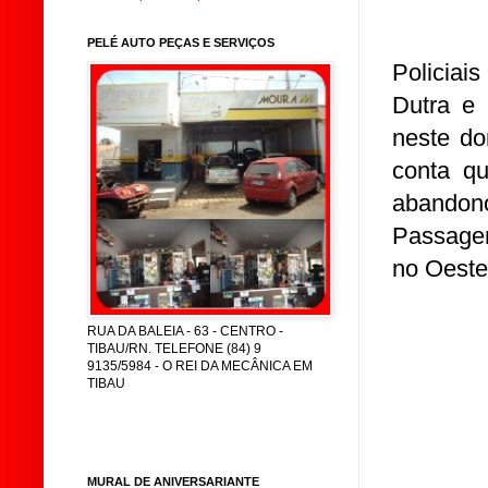
PELÉ AUTO PEÇAS E SERVIÇOS
Policiai
Dutra e 
neste do
conta qu
abandon
Passagem
no Oeste
RUA DA BALEIA - 63 - CENTRO -
TIBAU/RN. TELEFONE (84) 9
9135/5984 - O REI DA MECÂNICA EM
TIBAU
MURAL DE ANIVERSARIANTE