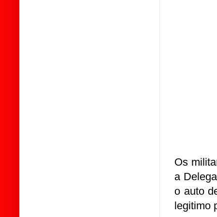
Os milit
a Delegac
o auto d
legitimo 