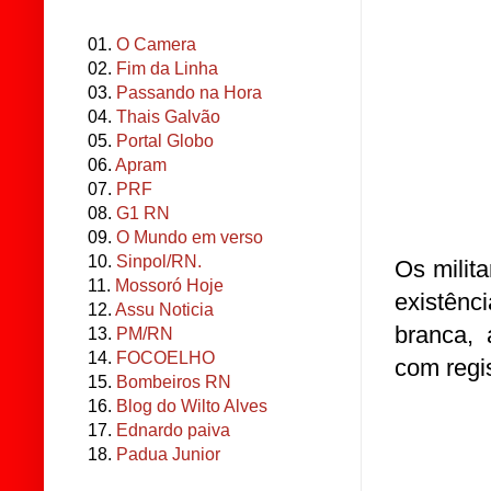
01.
O Camera
02.
Fim da Linha
03.
Passando na Hora
04.
Thais Galvão
05.
Portal Globo
06.
Apram
07.
PRF
08.
G1 RN
09.
O Mundo em verso
10.
Sinpol/RN.
Os milita
11.
Mossoró Hoje
existênc
12.
Assu Noticia
branca,
13.
PM/RN
14.
FOCOELHO
com regi
15.
Bombeiros RN
16.
Blog do Wilto Alves
17.
Ednardo paiva
18.
Padua Junior