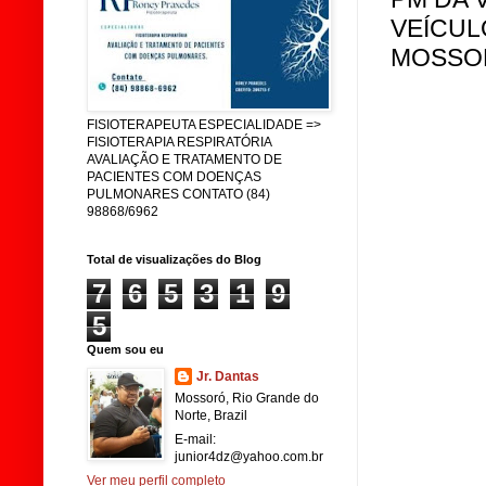
VEÍCUL
MOSSO
FISIOTERAPEUTA ESPECIALIDADE =>
FISIOTERAPIA RESPIRATÓRIA
AVALIAÇÃO E TRATAMENTO DE
PACIENTES COM DOENÇAS
PULMONARES CONTATO (84)
98868/6962
Total de visualizações do Blog
7
6
5
3
1
9
5
Quem sou eu
Jr. Dantas
Mossoró, Rio Grande do
Norte, Brazil
E-mail:
junior4dz@yahoo.com.br
Ver meu perfil completo