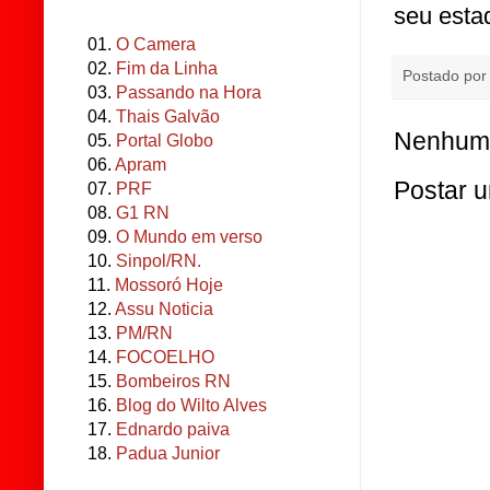
seu esta
01.
O Camera
02.
Fim da Linha
Postado po
03.
Passando na Hora
04.
Thais Galvão
Nenhum 
05.
Portal Globo
06.
Apram
Postar 
07.
PRF
08.
G1 RN
09.
O Mundo em verso
10.
Sinpol/RN.
11.
Mossoró Hoje
12.
Assu Noticia
13.
PM/RN
14.
FOCOELHO
15.
Bombeiros RN
16.
Blog do Wilto Alves
17.
Ednardo paiva
18.
Padua Junior