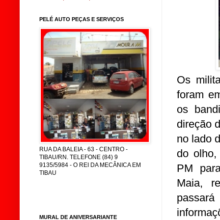
PELÉ AUTO PEÇAS E SERVIÇOS
Os mili
foram e
os band
direção 
no lado d
RUA DA BALEIA - 63 - CENTRO -
do olho,
TIBAU/RN. TELEFONE (84) 9
9135/5984 - O REI DA MECÂNICA EM
PM para
TIBAU
Maia, r
passará
informaç
MURAL DE ANIVERSARIANTE