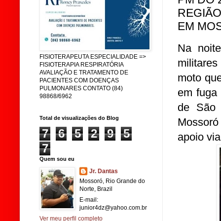
REGIÃO
EM MO
Na noite
FISIOTERAPEUTA ESPECIALIDADE =>
militare
FISIOTERAPIA RESPIRATÓRIA
AVALIAÇÃO E TRATAMENTO DE
moto que
PACIENTES COM DOENÇAS
PULMONARES CONTATO (84)
em fuga 
98868/6962
de São 
Total de visualizações do Blog
Mossoró 
7
6
5
2
9
5
apoio vi
7
Quem sou eu
Jr. Dantas
Mossoró, Rio Grande do
Norte, Brazil
E-mail:
junior4dz@yahoo.com.br
Ver meu perfil completo