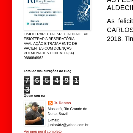
ALDECI
As feli
CARLOS, 
FISIOTERAPEUTA ESPECIALIDADE =>
2018. Tin
FISIOTERAPIA RESPIRATÓRIA
AVALIAÇÃO E TRATAMENTO DE
PACIENTES COM DOENÇAS
PULMONARES CONTATO (84)
98868/6962
Total de visualizações do Blog
7
6
5
4
9
1
3
Quem sou eu
Jr. Dantas
Mossoró, Rio Grande do
Norte, Brazil
E-mail:
junior4dz@yahoo.com.br
Ver meu perfil completo