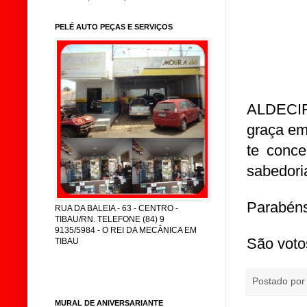
PELÉ AUTO PEÇAS E SERVIÇOS
ALDECIR
graça em
te conce
sabedoria
Parabéns
RUA DA BALEIA - 63 - CENTRO -
TIBAU/RN. TELEFONE (84) 9
9135/5984 - O REI DA MECÂNICA EM
São voto
TIBAU
Postado po
MURAL DE ANIVERSARIANTE