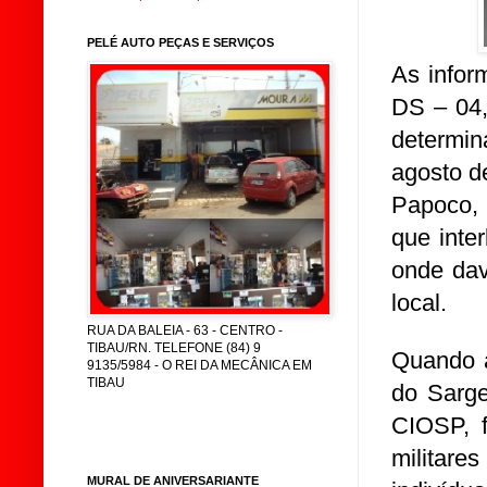
PELÉ AUTO PEÇAS E SERVIÇOS
As infor
DS – 04,
determin
agosto d
Papoco,
que inte
onde dav
local.
RUA DA BALEIA - 63 - CENTRO -
TIBAU/RN. TELEFONE (84) 9
Quando a
9135/5984 - O REI DA MECÂNICA EM
TIBAU
do Sarge
CIOSP, f
militare
MURAL DE ANIVERSARIANTE