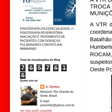
TROCA 
MUNIÇÕ
A VTR d
FISIOTERAPEUTA ESPECIALIDADE =>
coorden
FISIOTERAPIA RESPIRATÓRIA
AVALIAÇÃO E TRATAMENTO DE
Batalhã
PACIENTES COM DOENÇAS
PULMONARES CONTATO (84)
Humbert
98868/6962
ROCAM, 
Total de visualizações do Blog
suspeito
7
6
5
7
6
1
Oeste Po
6
Quem sou eu
Jr. Dantas
Mossoró, Rio Grande do
Norte, Brazil
E-mail:
junior4dz@yahoo.com.br
Ver meu perfil completo