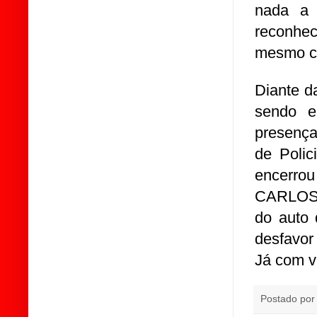
nada a 
reconhe
mesmo ca
Diante d
sendo e
presença
de Polic
encerro
CARLOS
do auto 
desfavor
Já com v
Postado po