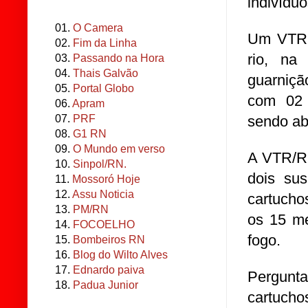
indivíduo
01.
O Camera
Um VTR f
02.
Fim da Linha
rio, na
03.
Passando na Hora
04.
Thais Galvão
guarniçã
05.
Portal Globo
com 02 
06.
Apram
sendo ab
07.
PRF
08.
G1 RN
09.
O Mundo em verso
A VTR/RO
10.
Sinpol/RN.
dois sus
11.
Mossoró Hoje
12.
Assu Noticia
cartucho
13.
PM/RN
os 15 m
14.
FOCOELHO
fogo.
15.
Bombeiros RN
16.
Blog do Wilto Alves
17.
Ednardo paiva
Pergunt
18.
Padua Junior
cartucho