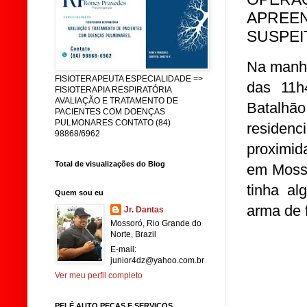
APREE
SUSPE
Na manhã
FISIOTERAPEUTA ESPECIALIDADE =>
das 11h
FISIOTERAPIA RESPIRATÓRIA
AVALIAÇÃO E TRATAMENTO DE
Batalhão
PACIENTES COM DOENÇAS
PULMONARES CONTATO (84)
residenc
98868/6962
proximid
Total de visualizações do Blog
em Mosso
tinha al
Quem sou eu
arma de 
Jr. Dantas
Mossoró, Rio Grande do
Norte, Brazil
E-mail:
junior4dz@yahoo.com.br
Ver meu perfil completo
PELÉ AUTO PEÇAS E SERVIÇOS