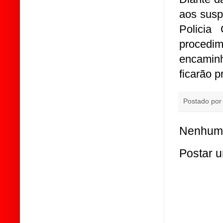
aos susp
Policia
procedim
encaminh
ficarão p
Postado po
Nenhum 
Postar 