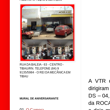
RUA DA BALEIA - 63 - CENTRO -
TIBAU/RN. TELEFONE (84) 9
9135/5984 - O REI DA MECÂNICA EM
TIBAU
A VTR d
dirigira
DS – 04,
MURAL DE ANIVERSARIANTE
da ROCA
01.
O Camera