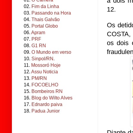
a dois m
02.
Fim da Linha
12.
03.
Passando na Hora
04.
Thais Galvão
Os detid
05.
Portal Globo
06.
Apram
COSTA, 
07.
PRF
os dois 
08.
G1 RN
fraudulen
09.
O Mundo em verso
10.
Sinpol/RN.
11.
Mossoró Hoje
12.
Assu Noticia
13.
PM/RN
14.
FOCOELHO
15.
Bombeiros RN
16.
Blog do Wilto Alves
17.
Ednardo paiva
18.
Padua Junior
Diante d