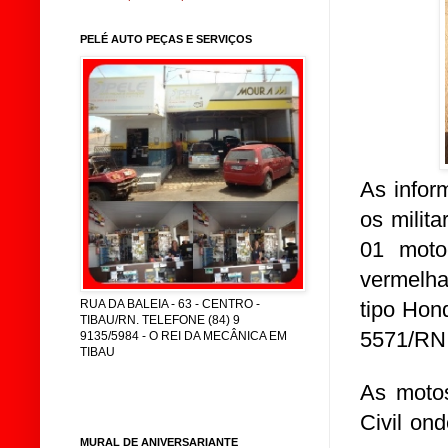
PELÉ AUTO PEÇAS E SERVIÇOS
As infor
os milit
01 moto
vermelha
tipo Hon
RUA DA BALEIA - 63 - CENTRO -
TIBAU/RN. TELEFONE (84) 9
5571/RN,
9135/5984 - O REI DA MECÂNICA EM
TIBAU
As motos
Civil on
MURAL DE ANIVERSARIANTE