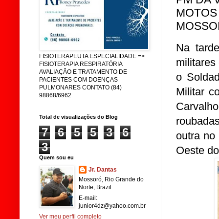
MOTOS 
MOSSO
Na tarde
FISIOTERAPEUTA ESPECIALIDADE =>
militare
FISIOTERAPIA RESPIRATÓRIA
AVALIAÇÃO E TRATAMENTO DE
o Soldad
PACIENTES COM DOENÇAS
PULMONARES CONTATO (84)
Militar 
98868/6962
Carvalho
Total de visualizações do Blog
roubada
7
6
5
5
3
6
outra no
3
Oeste do
Quem sou eu
Jr. Dantas
Mossoró, Rio Grande do
Norte, Brazil
E-mail:
junior4dz@yahoo.com.br
Ver meu perfil completo