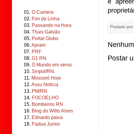
e apree
proprietá
01.
O Camera
02.
Fim da Linha
03.
Passando na Hora
Postado po
04.
Thais Galvão
05.
Portal Globo
Nenhum 
06.
Apram
07.
PRF
Postar 
08.
G1 RN
09.
O Mundo em verso
10.
Sinpol/RN.
11.
Mossoró Hoje
12.
Assu Noticia
13.
PM/RN
14.
FOCOELHO
15.
Bombeiros RN
16.
Blog do Wilto Alves
17.
Ednardo paiva
18.
Padua Junior