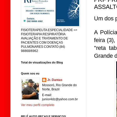
ASSALT
Um dos pr
FISIOTERAPEUTA ESPECIALIDADE =>
A Políci
FISIOTERAPIA RESPIRATÓRIA
AVALIAÇÃO E TRATAMENTO DE
feira (3
PACIENTES COM DOENÇAS
"reta ta
PULMONARES CONTATO (84)
98868/6962
Grande d
Total de visualizações do Blog
Quem sou eu
Jr. Dantas
Mossoró, Rio Grande do
Norte, Brazil
E-mail:
junior4dz@yahoo.com.br
Ver meu perfil completo
PELÉ AUTO PEÇAS E SERVIÇOS