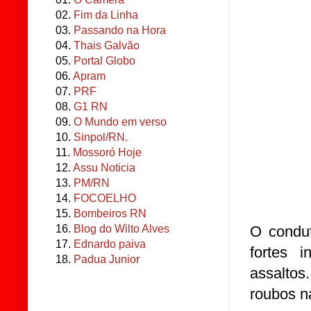
02.
Fim da Linha
03.
Passando na Hora
04.
Thais Galvão
05.
Portal Globo
06.
Apram
07.
PRF
08.
G1 RN
09.
O Mundo em verso
10.
Sinpol/RN.
11.
Mossoró Hoje
12.
Assu Noticia
13.
PM/RN
14.
FOCOELHO
15.
Bombeiros RN
O condut
16.
Blog do Wilto Alves
17.
Ednardo paiva
fortes 
18.
Padua Junior
assaltos
roubos n