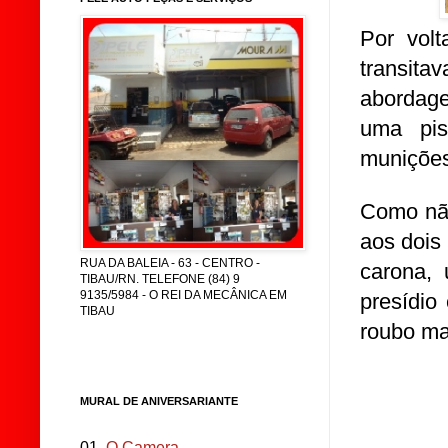
Por volt
transita
abordage
uma pis
munições
Como não
aos dois
RUA DA BALEIA - 63 - CENTRO -
carona,
TIBAU/RN. TELEFONE (84) 9
9135/5984 - O REI DA MECÂNICA EM
presídio
TIBAU
roubo ma
MURAL DE ANIVERSARIANTE
01.
O Camera