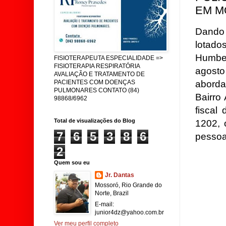
EM M
Dando 
lotado
Humber
FISIOTERAPEUTA ESPECIALIDADE =>
FISIOTERAPIA RESPIRATÓRIA
agosto
AVALIAÇÃO E TRATAMENTO DE
abord
PACIENTES COM DOENÇAS
PULMONARES CONTATO (84)
Bairro
98868/6962
fiscal
Total de visualizações do Blog
1202, 
7
6
5
3
8
6
pessoa
2
Quem sou eu
Jr. Dantas
Mossoró, Rio Grande do
Norte, Brazil
E-mail:
junior4dz@yahoo.com.br
Ver meu perfil completo