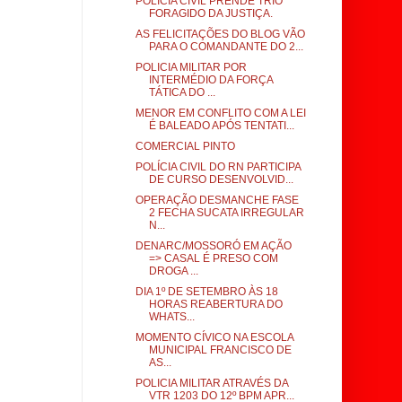
POLÍCIA CIVIL PRENDE TRIO
FORAGIDO DA JUSTIÇA.
AS FELICITAÇÕES DO BLOG VÃO
PARA O COMANDANTE DO 2...
POLICIA MILITAR POR
INTERMÉDIO DA FORÇA
TÁTICA DO ...
MENOR EM CONFLITO COM A LEI
É BALEADO APÓS TENTATI...
COMERCIAL PINTO
POLÍCIA CIVIL DO RN PARTICIPA
DE CURSO DESENVOLVID...
OPERAÇÃO DESMANCHE FASE
2 FECHA SUCATA IRREGULAR
N...
DENARC/MOSSORÓ EM AÇÃO
=> CASAL É PRESO COM
DROGA ...
DIA 1º DE SETEMBRO ÀS 18
HORAS REABERTURA DO
WHATS...
MOMENTO CÍVICO NA ESCOLA
MUNICIPAL FRANCISCO DE
AS...
POLICIA MILITAR ATRAVÉS DA
VTR 1203 DO 12º BPM APR...