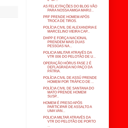
AS FELICITAÇÕES DO BLOG VÃO
PARA NOSSA AMIGA MARIJ...
PRF PRENDE HOMEM APÓS
TROCA DE TIROS.
POLÍCIA CIVIL DE ALEXANDRIA E
MARCELINO VIEIRA CAP...
DHPP E FORÇA NACIONAL
PRENDEM MAIS DUAS
PESSOAS NA...
POLICIA MILITAR ATRAVÉS DA
VTR 006 DO PELOTÃO DE U...
OPERAÇÃO HÓRUS FASE 2 É
DEFLAGRADA NO PAÇO DA
PÁTRIA.
POLÍCIA CIVIL DE ASSÚ PRENDE
HOMEM POR TRÁFICO DE ...
POLÍCIA CIVIL DE SANTANA DO
MATO PRENDE HOMEM
SUSP...
HOMEM É PRESO APÓS
PARTICIPAR DE ASSALTO A
UMA VAN...
POLICIA MILTAR ATRAVÉS DA
VTR DO PELOTÃO DE PORTO
...