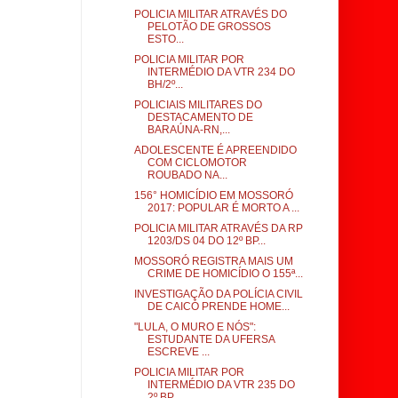
POLICIA MILITAR ATRAVÉS DO
PELOTÃO DE GROSSOS
ESTO...
POLICIA MILITAR POR
INTERMÉDIO DA VTR 234 DO
BH/2º...
POLICIAIS MILITARES DO
DESTACAMENTO DE
BARAÚNA-RN,...
ADOLESCENTE É APREENDIDO
COM CICLOMOTOR
ROUBADO NA...
156° HOMICÍDIO EM MOSSORÓ
2017: POPULAR É MORTO A ...
POLICIA MILITAR ATRAVÉS DA RP
1203/DS 04 DO 12º BP...
MOSSORÓ REGISTRA MAIS UM
CRIME DE HOMICÍDIO O 155ª...
INVESTIGAÇÃO DA POLÍCIA CIVIL
DE CAICÓ PRENDE HOME...
"LULA, O MURO E NÓS":
ESTUDANTE DA UFERSA
ESCREVE ...
POLICIA MILITAR POR
INTERMÉDIO DA VTR 235 DO
2º BP...