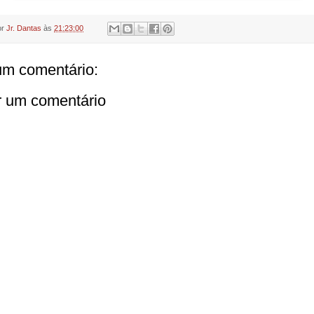
or
Jr. Dantas
às
21:23:00
m comentário:
r um comentário