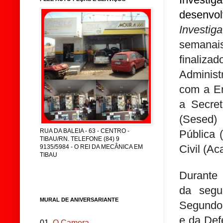
desenvo
Investiga
semanai
finaliz
Administ
com a E
a Secret
(Sesed)
RUA DA BALEIA - 63 - CENTRO -
Pública 
TIBAU/RN. TELEFONE (84) 9
Civil (Ac
9135/5984 - O REI DA MECÂNICA EM
TIBAU
Durante 
da segur
MURAL DE ANIVERSARIANTE
Segundo 
e da Def
01.
O Camera