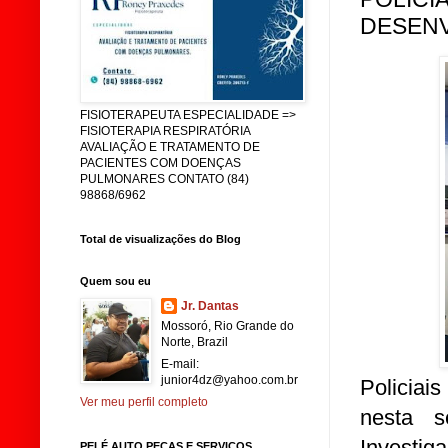
DESENV
FISIOTERAPEUTA ESPECIALIDADE =>
FISIOTERAPIA RESPIRATÓRIA
AVALIAÇÃO E TRATAMENTO DE
PACIENTES COM DOENÇAS
PULMONARES CONTATO (84)
98868/6962
Total de visualizações do Blog
Quem sou eu
Jr. Dantas
Mossoró, Rio Grande do
Norte, Brazil
E-mail:
junior4dz@yahoo.com.br
Policiai
Ver meu perfil completo
nesta 
Investi
PELÉ AUTO PEÇAS E SERVIÇOS