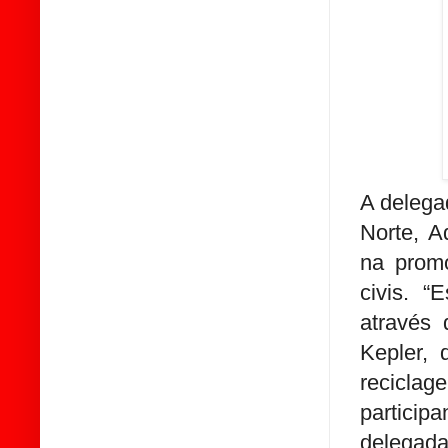
A delega
Norte, A
na promo
civis. “
através
Kepler,
recicla
partici
delegada 