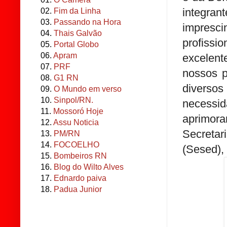
integra
02.
Fim da Linha
03.
Passando na Hora
impresci
04.
Thais Galvão
profissi
05.
Portal Globo
06.
Apram
excelen
07.
PRF
nossos p
08.
G1 RN
divers
09.
O Mundo em verso
10.
Sinpol/RN.
necessi
11.
Mossoró Hoje
aprimor
12.
Assu Noticia
Secreta
13.
PM/RN
14.
FOCOELHO
(Sesed), 
15.
Bombeiros RN
16.
Blog do Wilto Alves
17.
Ednardo paiva
18.
Padua Junior