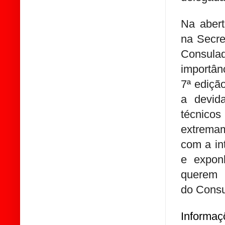
Na abert
na Secre
Consula
importân
7ª ediçã
a devid
técnicos
extrema
com a in
e expon
querem 
do Consu
Informaç