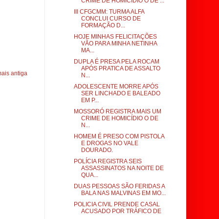
CRIME DE HOMICÍDIO O DE ...
III CFGCMM: TURMA ALFA
CONCLUI CURSO DE
FORMAÇÃO D...
HOJE MINHAS FELICITAÇÕES
VÃO PARA MINHA NETINHA
MA...
DUPLA É PRESA PELA ROCAM
APÓS PRATICA DE ASSALTO
ais antiga
N...
ADOLESCENTE MORRE APÓS
SER LINCHADO E BALEADO
EM P...
MOSSORÓ REGISTRA MAIS UM
CRIME DE HOMICÍDIO O DE
N...
HOMEM É PRESO COM PISTOLA
E DROGAS NO VALE
DOURADO.
POLÍCIA REGISTRA SEIS
ASSASSINATOS NA NOITE DE
QUA...
DUAS PESSOAS SÃO FERIDAS A
BALA NAS MALVINAS EM MO...
POLICIA CIVIL PRENDE CASAL
ACUSADO POR TRÁFICO DE
...