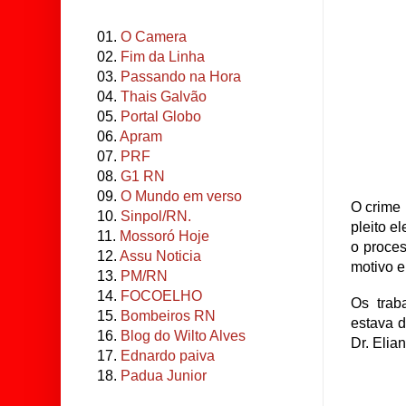
01.
O Camera
02.
Fim da Linha
03.
Passando na Hora
04.
Thais Galvão
05.
Portal Globo
06.
Apram
07.
PRF
08.
G1 RN
09.
O Mundo em verso
O crime 
10.
Sinpol/RN.
pleito e
11.
Mossoró Hoje
o proces
12.
Assu Noticia
motivo
13.
PM/RN
14.
FOCOELHO
Os trab
15.
Bombeiros RN
estava 
16.
Blog do Wilto Alves
Dr. Elia
17.
Ednardo paiva
18.
Padua Junior