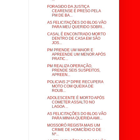
FORAGIDO DA JUSTIÇA
CEARENSE É PRESO PELA
PM DE BA...
AS FELICITAÇÕES DO BLOG VÃO
PARA MEU QUERIDO SOBRI...
CASAL É ENCONTRADO MORTO
DENTRO DE CASA EM SÃO
JOS...
PM PRENDE UM MAIOR E
APREENDE UM MENOR APÓS
PRATIC...
PM REALIZA OPERAÇÃO,
PRENDE SEIS SUSPEITOS,
APREEN...
POLICIAIS 2º DPRE RECUPERA
MOTO COM QUEIXA DE
ROUB...
ADOLESCENTE É MORTO APÓS
COMETER ASSALTO NO
LAGOA ...
AS FELICITAÇÕES DO BLOG VÃO
PARA MINHA QUERIDA AMI...
MOSSORÓ REGISTA MAIS UM
CRIME DE HOMICÍDIO O DE
Nº...