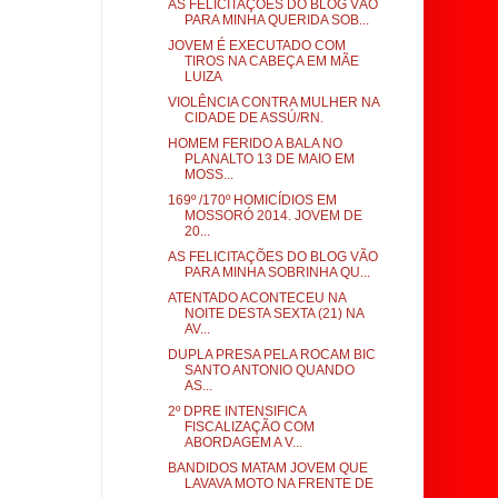
AS FELICITAÇÕES DO BLOG VÃO
PARA MINHA QUERIDA SOB...
JOVEM É EXECUTADO COM
TIROS NA CABEÇA EM MÃE
LUIZA
VIOLÊNCIA CONTRA MULHER NA
CIDADE DE ASSÚ/RN.
HOMEM FERIDO A BALA NO
PLANALTO 13 DE MAIO EM
MOSS...
169º /170º HOMICÍDIOS EM
MOSSORÓ 2014. JOVEM DE
20...
AS FELICITAÇÕES DO BLOG VÃO
PARA MINHA SOBRINHA QU...
ATENTADO ACONTECEU NA
NOITE DESTA SEXTA (21) NA
AV...
DUPLA PRESA PELA ROCAM BIC
SANTO ANTONIO QUANDO
AS...
2º DPRE INTENSIFICA
FISCALIZAÇÃO COM
ABORDAGEM A V...
BANDIDOS MATAM JOVEM QUE
LAVAVA MOTO NA FRENTE DE