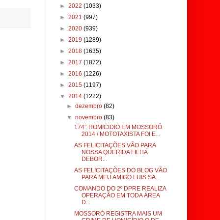
►
2022
(1033)
►
2021
(997)
►
2020
(939)
►
2019
(1289)
►
2018
(1635)
►
2017
(1872)
►
2016
(1226)
►
2015
(1197)
▼
2014
(1222)
►
dezembro
(82)
▼
novembro
(83)
174° HOMICIDIO EM MOSSORÓ
2014 / MOTOTAXISTA FOI E...
AS FELICITAÇÕES VÃO PARA
NOSSA QUERIDA FILHA
DEBOR...
AS FELICITAÇÕES DO BLOG VÃO
PARA MEU AMIGO LUIS SA...
COMANDO DO 2º DPRE REALIZA
OPERAÇÃO EM TODA ÁREA
D...
MOSSORÓ REGISTRA MAIS UM