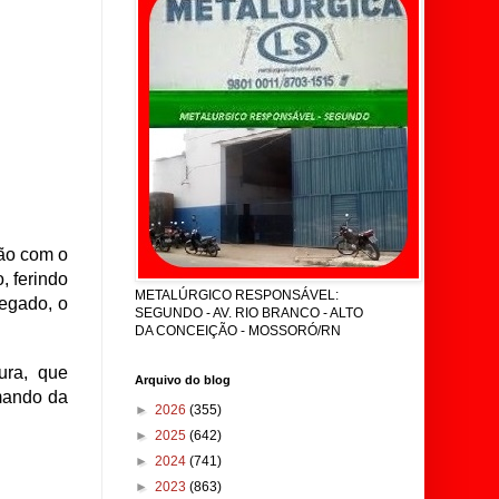
ção com o
, ferindo
METALÚRGICO RESPONSÁVEL:
legado, o
SEGUNDO - AV. RIO BRANCO - ALTO
DA CONCEIÇÃO - MOSSORÓ/RN
ura, que
Arquivo do blog
mando da
►
2026
(355)
►
2025
(642)
►
2024
(741)
►
2023
(863)