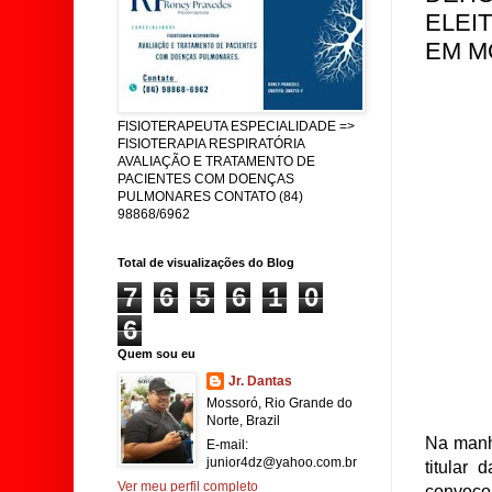
ELEI
EM M
FISIOTERAPEUTA ESPECIALIDADE =>
FISIOTERAPIA RESPIRATÓRIA
AVALIAÇÃO E TRATAMENTO DE
PACIENTES COM DOENÇAS
PULMONARES CONTATO (84)
98868/6962
Total de visualizações do Blog
7
6
5
6
1
0
6
Quem sou eu
Jr. Dantas
Mossoró, Rio Grande do
Norte, Brazil
Na manhã
E-mail:
junior4dz@yahoo.com.br
titular
Ver meu perfil completo
convoco