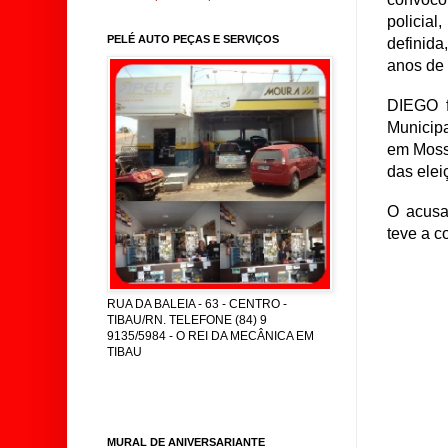
policial
PELÉ AUTO PEÇAS E SERVIÇOS
defini
anos de 
DIEGO f
Municip
em Mosso
das elei
O acus
teve a c
RUA DA BALEIA - 63 - CENTRO -
TIBAU/RN. TELEFONE (84) 9
9135/5984 - O REI DA MECÂNICA EM
TIBAU
MURAL DE ANIVERSARIANTE