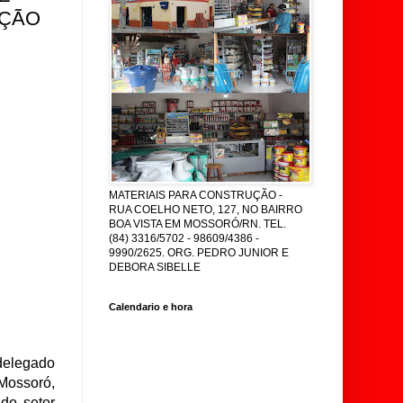
AÇÃO
MATERIAIS PARA CONSTRUÇÃO -
RUA COELHO NETO, 127, NO BAIRRO
BOA VISTA EM MOSSORÓ/RN. TEL.
(84) 3316/5702 - 98609/4386 -
9990/2625. ORG. PEDRO JUNIOR E
DEBORA SIBELLE
Calendario e hora
 delegado
Mossoró,
do setor