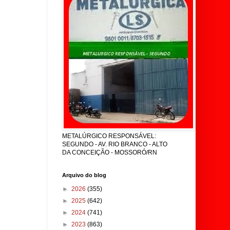
METALÚRGICO RESPONSÁVEL:
SEGUNDO - AV. RIO BRANCO - ALTO
DA CONCEIÇÃO - MOSSORÓ/RN
Arquivo do blog
►
2026
(355)
►
2025
(642)
►
2024
(741)
►
2023
(863)