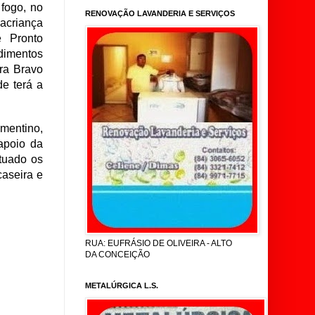
fogo, no
RENOVAÇÃO LAVANDERIA E SERVIÇOS
 acriança
e Pronto
dimentos
ura Bravo
e terá a
ementino,
apoio da
etuado os
caseira e
RUA: EUFRÁSIO DE OLIVEIRA - ALTO
DA CONCEIÇÃO
METALÚRGICA L.S.