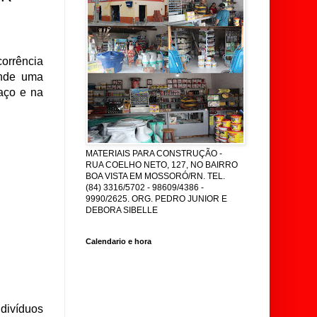
orrência
onde uma
raço e na
MATERIAIS PARA CONSTRUÇÃO -
RUA COELHO NETO, 127, NO BAIRRO
BOA VISTA EM MOSSORÓ/RN. TEL.
(84) 3316/5702 - 98609/4386 -
9990/2625. ORG. PEDRO JUNIOR E
DEBORA SIBELLE
Calendario e hora
divíduos