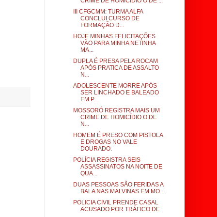
CRIME DE HOMICÍDIO O DE ...
III CFGCMM: TURMA ALFA
CONCLUI CURSO DE
FORMAÇÃO D...
HOJE MINHAS FELICITAÇÕES
VÃO PARA MINHA NETINHA
MA...
DUPLA É PRESA PELA ROCAM
APÓS PRATICA DE ASSALTO
N...
ADOLESCENTE MORRE APÓS
SER LINCHADO E BALEADO
EM P...
MOSSORÓ REGISTRA MAIS UM
CRIME DE HOMICÍDIO O DE
N...
HOMEM É PRESO COM PISTOLA
E DROGAS NO VALE
DOURADO.
POLÍCIA REGISTRA SEIS
ASSASSINATOS NA NOITE DE
QUA...
DUAS PESSOAS SÃO FERIDAS A
BALA NAS MALVINAS EM MO...
POLICIA CIVIL PRENDE CASAL
ACUSADO POR TRÁFICO DE
...