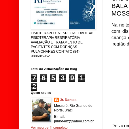
BALA
MOSS
Na noit
com dis
FISIOTERAPEUTA ESPECIALIDADE =>
criança 
FISIOTERAPIA RESPIRATÓRIA
AVALIAÇÃO E TRATAMENTO DE
região 
PACIENTES COM DOENÇAS
PULMONARES CONTATO (84)
98868/6962
Total de visualizações do Blog
7
6
5
3
9
1
2
Quem sou eu
Jr. Dantas
Mossoró, Rio Grande do
Norte, Brazil
E-mail:
junior4dz@yahoo.com.br
De acor
Ver meu perfil completo