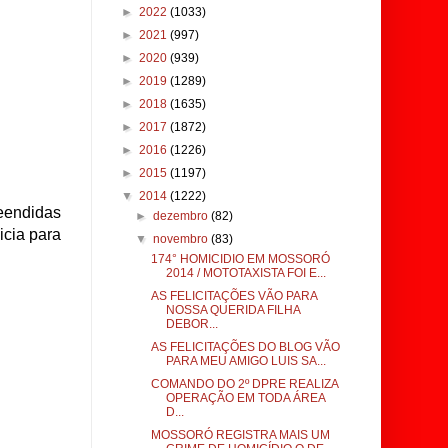
►
2022
(1033)
►
2021
(997)
►
2020
(939)
►
2019
(1289)
►
2018
(1635)
►
2017
(1872)
►
2016
(1226)
►
2015
(1197)
▼
2014
(1222)
reendidas
►
dezembro
(82)
icia para
▼
novembro
(83)
174° HOMICIDIO EM MOSSORÓ
2014 / MOTOTAXISTA FOI E...
AS FELICITAÇÕES VÃO PARA
NOSSA QUERIDA FILHA
DEBOR...
AS FELICITAÇÕES DO BLOG VÃO
PARA MEU AMIGO LUIS SA...
COMANDO DO 2º DPRE REALIZA
OPERAÇÃO EM TODA ÁREA
D...
MOSSORÓ REGISTRA MAIS UM