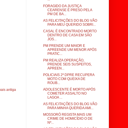
FORAGIDO DA JUSTIÇA
CEARENSE É PRESO PELA
PM DE BA...
AS FELICITAÇÕES DO BLOG VÃO
PARA MEU QUERIDO SOBRI...
CASAL É ENCONTRADO MORTO
DENTRO DE CASA EM SÃO
JOS...
PM PRENDE UM MAIOR E
APREENDE UM MENOR APÓS
PRATIC...
PM REALIZA OPERAÇÃO,
PRENDE SEIS SUSPEITOS,
APREEN...
POLICIAIS 2º DPRE RECUPERA
MOTO COM QUEIXA DE
ROUB...
ADOLESCENTE É MORTO APÓS
ais antiga
COMETER ASSALTO NO
LAGOA ...
AS FELICITAÇÕES DO BLOG VÃO
PARA MINHA QUERIDA AMI...
MOSSORÓ REGISTA MAIS UM
CRIME DE HOMICÍDIO O DE
Nº...