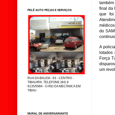
também 
final da
PELÉ AUTO PEÇAS E SERVIÇOS
que foi
Atendim
médicos,
do SAMU
continui
A polici
lotados
Força Tá
disparos
um revol
RUA DA BALEIA - 63 - CENTRO -
TIBAU/RN. TELEFONE (84) 9
9135/5984 - O REI DA MECÂNICA EM
TIBAU
MURAL DE ANIVERSARIANTE