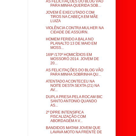
AS FELICITAÇÕES DO BLOG VÃO
PARA MINHA QUERIDA SOB...
JOVEM É EXECUTADO COM
TIROS NA CABEÇA EM MÃE
LUIZA
VIOLÊNCIA CONTRA MULHER NA
CIDADE DE ASSÚ/RN.
HOMEM FERIDO A BALA NO
PLANALTO 13 DE MAIO EM
MOSS...
169º /170º HOMICÍDIOS EM
MOSSORÓ 2014. JOVEM DE
20...
AS FELICITAÇÕES DO BLOG VÃO
PARA MINHA SOBRINHA QU...
ATENTADO ACONTECEU NA
NOITE DESTA SEXTA (21) NA
AV...
DUPLA PRESA PELA ROCAM BIC
SANTO ANTONIO QUANDO
AS...
2º DPRE INTENSIFICA
FISCALIZAÇÃO COM
ABORDAGEM A V...
BANDIDOS MATAM JOVEM QUE
LAVAVA MOTO NA FRENTE DE