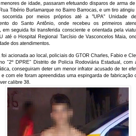
menores de idade, passaram efetuando disparos de arma de 
 Rua Tibério Burlamarque no Bairro Barrocas, e um tiro atingiu
 socorrida por meios próprios até a ”UPA” Unidade d
ento do Santo Antônio, onde recebeu os primeiros aten
 em seguida foi transferida consciente e orientada pela viat
 até o Hospital Regional Tarcísio de Vasconcelos Maia, ond
dade dos atendimentos.
a foi acionada ao local, policiais do GTOR Charles, Fabio e Cl
 no "2º DPRE" Distrito de Policia Rodoviária Estadual, com 
tica, conseguiram deter um menor infrator acusado de ter ef
 e com ele foram apreendidas uma espingarda de fabricação 
ver calibre 38.