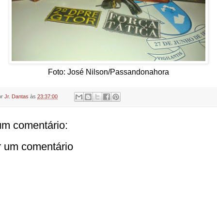
Foto: José Nilson/Passandonahora
or
Jr. Dantas
às
23:37:00
m comentário:
r um comentário