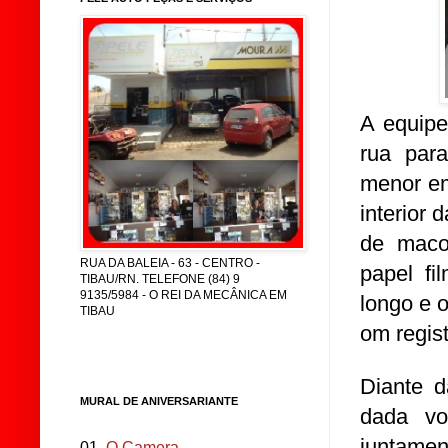
A equipe
rua par
menor em
interior 
de macon
RUA DA BALEIA - 63 - CENTRO -
papel f
TIBAU/RN. TELEFONE (84) 9
9135/5984 - O REI DA MECÂNICA EM
longo e 
TIBAU
om regist
Diante d
MURAL DE ANIVERSARIANTE
dada vo
juntamen
01.
O Camera