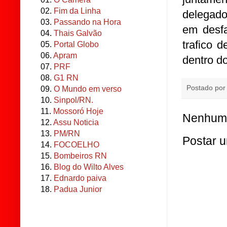
02.
Fim da Linha
delegado
03.
Passando na Hora
em desfa
04.
Thais Galvão
trafico 
05.
Portal Globo
06.
Apram
dentro d
07.
PRF
08.
G1 RN
Postado po
09.
O Mundo em verso
10.
Sinpol/RN.
11.
Mossoró Hoje
Nenhum 
12.
Assu Noticia
13.
PM/RN
Postar 
14.
FOCOELHO
15.
Bombeiros RN
16.
Blog do Wilto Alves
17.
Ednardo paiva
18.
Padua Junior