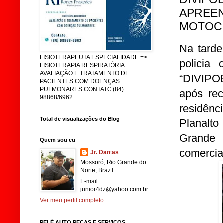
APREEN
MOTOCI
Na tarde
FISIOTERAPEUTA ESPECIALIDADE =>
policia 
FISIOTERAPIA RESPIRATÓRIA
AVALIAÇÃO E TRATAMENTO DE
“DIVIPOE
PACIENTES COM DOENÇAS
PULMONARES CONTATO (84)
após re
98868/6962
residênc
Total de visualizações do Blog
Planalto
Grande
Quem sou eu
comercia
Jr. Dantas
Mossoró, Rio Grande do
Norte, Brazil
E-mail:
junior4dz@yahoo.com.br
Ver meu perfil completo
PELÉ AUTO PEÇAS E SERVIÇOS