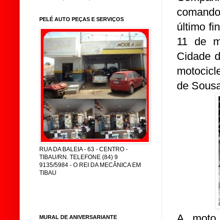
comando
PELÉ AUTO PEÇAS E SERVIÇOS
último f
11 de m
Cidade d
motocicl
de Sousa
RUA DA BALEIA - 63 - CENTRO -
TIBAU/RN. TELEFONE (84) 9
9135/5984 - O REI DA MECÂNICA EM
TIBAU
A moto 
MURAL DE ANIVERSARIANTE