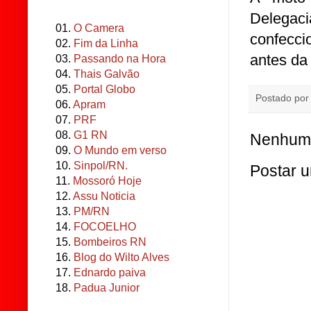
Delegaci
01.
O Camera
confecci
02.
Fim da Linha
antes da 
03.
Passando na Hora
04.
Thais Galvão
05.
Portal Globo
Postado po
06.
Apram
07.
PRF
08.
G1 RN
Nenhum 
09.
O Mundo em verso
10.
Sinpol/RN.
Postar 
11.
Mossoró Hoje
12.
Assu Noticia
13.
PM/RN
14.
FOCOELHO
15.
Bombeiros RN
16.
Blog do Wilto Alves
17.
Ednardo paiva
18.
Padua Junior