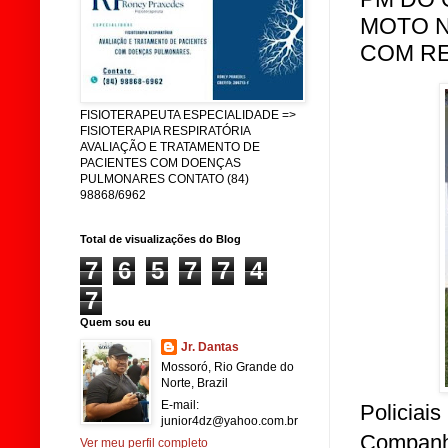
MOTO N
COM RE
FISIOTERAPEUTA ESPECIALIDADE =>
FISIOTERAPIA RESPIRATÓRIA
AVALIAÇÃO E TRATAMENTO DE
PACIENTES COM DOENÇAS
PULMONARES CONTATO (84)
98868/6962
Total de visualizações do Blog
7
6
5
7
7
4
7
Quem sou eu
Jr. Dantas
Mossoró, Rio Grande do
Norte, Brazil
E-mail:
Policiai
junior4dz@yahoo.com.br
Companhi
Ver meu perfil completo