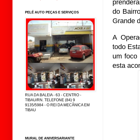
prendera
do Bairr
PELÉ AUTO PEÇAS E SERVIÇOS
Grande d
A Operaç
todo Est
um foco 
esta aco
RUA DA BALEIA - 63 - CENTRO -
TIBAU/RN. TELEFONE (84) 9
9135/5984 - O REI DA MECÂNICA EM
TIBAU
MURAL DE ANIVERSARIANTE