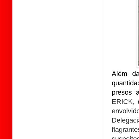
Além da
quantid
presos 
ERICK, q
envolvi
Delegac
flagran
suspeito