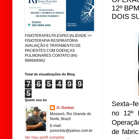
12º BP
DOIS S
FISIOTERAPEUTA ESPECIALIDADE =>
FISIOTERAPIA RESPIRATÓRIA
AVALIAÇÃO E TRATAMENTO DE
PACIENTES COM DOENÇAS
PULMONARES CONTATO (84)
98868/6962
Total de visualizações do Blog
7
6
5
4
9
9
5
Quem sou eu
Sexta–fei
Jr. Dantas
no 12º B
Mossoró, Rio Grande do
Norte, Brazil
Operação
E-mail:
de fabri
junior4dz@yahoo.com.br
Ver meu perfil completo