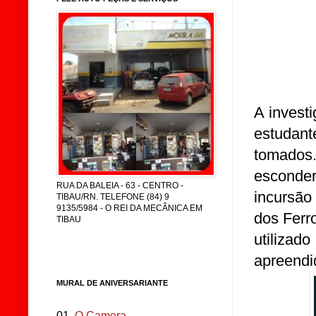
A invest
estudan
tomados.
esconder
RUA DA BALEIA - 63 - CENTRO -
incursão
TIBAU/RN. TELEFONE (84) 9
9135/5984 - O REI DA MECÂNICA EM
dos Ferr
TIBAU
utiliza
apreendi
MURAL DE ANIVERSARIANTE
01.
O Camera