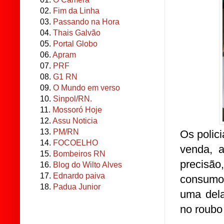
02.
Fim da Linha
03.
Passando na Hora
04.
Thais Galvão
05.
Portal Globo
06.
Apram
07.
PRF
08.
G1 RN
09.
O Mundo em verso
10.
Sinpol/RN.
11.
Mossoró Hoje
12.
Assu Noticia
13.
PM/RN
Os polic
14.
FOCOELHO
venda, 
15.
Bombeiros RN
precisão
16.
Blog do Wilto Alves
17.
Ednardo paiva
consumo
18.
Padua Junior
uma dela
no roubo