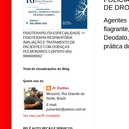
DE DRO
Agentes
flagran
FISIOTERAPEUTA ESPECIALIDADE =>
Deodato,
FISIOTERAPIA RESPIRATÓRIA
AVALIAÇÃO E TRATAMENTO DE
prática d
PACIENTES COM DOENÇAS
PULMONARES CONTATO (84)
98868/6962
Total de visualizações do Blog
Quem sou eu
Jr. Dantas
Mossoró, Rio Grande do
Norte, Brazil
E-mail:
junior4dz@yahoo.com.br
Ver meu perfil completo
PELÉ AUTO PEÇAS E SERVIÇOS