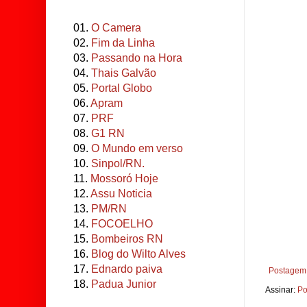
01.
O Camera
02.
Fim da Linha
03.
Passando na Hora
04.
Thais Galvão
05.
Portal Globo
06.
Apram
07.
PRF
08.
G1 RN
09.
O Mundo em verso
10.
Sinpol/RN.
11.
Mossoró Hoje
12.
Assu Noticia
13.
PM/RN
14.
FOCOELHO
15.
Bombeiros RN
16.
Blog do Wilto Alves
17.
Ednardo paiva
Postagem 
18.
Padua Junior
Assinar:
Po