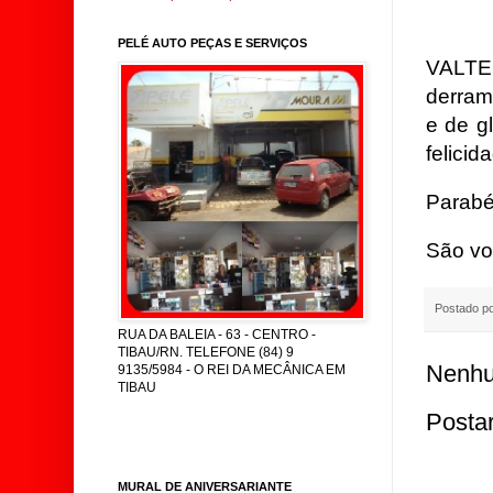
PELÉ AUTO PEÇAS E SERVIÇOS
VALT
derram
e de g
felicid
Parabé
São vo
Postado p
RUA DA BALEIA - 63 - CENTRO -
TIBAU/RN. TELEFONE (84) 9
Nenhu
9135/5984 - O REI DA MECÂNICA EM
TIBAU
Posta
MURAL DE ANIVERSARIANTE