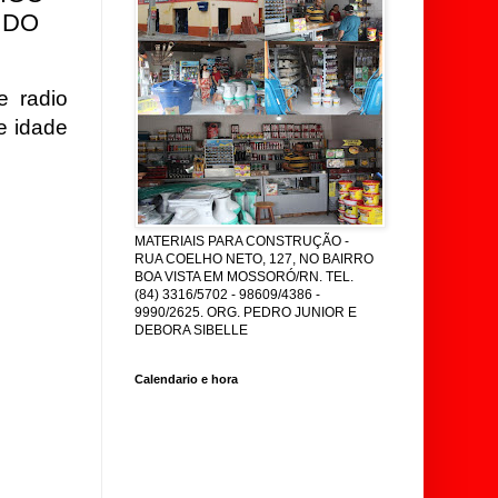
 DO
e radio
 idade
MATERIAIS PARA CONSTRUÇÃO -
RUA COELHO NETO, 127, NO BAIRRO
BOA VISTA EM MOSSORÓ/RN. TEL.
(84) 3316/5702 - 98609/4386 -
9990/2625. ORG. PEDRO JUNIOR E
DEBORA SIBELLE
Calendario e hora