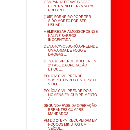
CAMPANHA DE VACINAÇÃO
CONTRA INFLUENZA SERÁ
PRORRO...
(105ª) FORNEIRO PODE TER
SIDO MORTO POR SER
USUÁRI...
A EMPRESÁRIA MOSSOROENSE
KALINE BARROS
INOCENTADA ...
DENARC/MOSSORÓ APREENDE
UMA ARMA DE FOGO E
DROGAS ...
DENARC PRENDE MULHER EM
2ª FASE DA OPERAÇÃO
ETIQUE...
POLÍCIA CIVIL PRENDE
SUSPEITOS POR ESTUPRO E
VIOLÊ...
POLÍCIA CIVIL PRENDE DOIS
HOMENS EM CUMPRIMENTO
A ...
SEGUNDA FASE DA OPERAÇÃO
ERRANTES CUMPRE
MANDADOS ...
PM DO 2º BPM RECUPERAM EM
POUCOS MINUTOS UM
VEÍCUL...