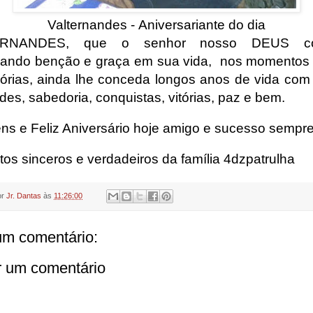
Valternandes - Aniversariante do dia
ERNANDES, que o senhor nosso DEUS con
ando benção e graça em sua vida,
nos momentos d
lórias, ainda lhe conceda longos anos de vida com
ades, sabedoria, conquistas, vitórias, paz e bem.
ns e Feliz Aniversário hoje amigo e sucesso sempre
tos sinceros e verdadeiros da família 4dzpatrulha
or
Jr. Dantas
às
11:26:00
m comentário:
r um comentário