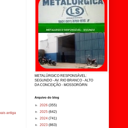
METALÚRGICO RESPONSÁVEL:
SEGUNDO - AV. RIO BRANCO - ALTO
DA CONCEIÇÃO - MOSSORÓ/RN
Arquivo do blog
►
2026
(355)
►
2025
(642)
ais antiga
►
2024
(741)
►
2023
(863)