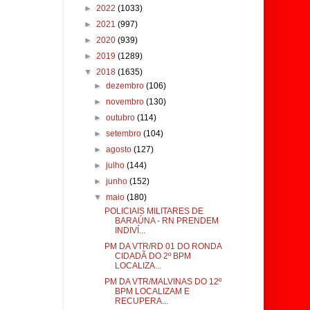
►
2022
(1033)
►
2021
(997)
►
2020
(939)
►
2019
(1289)
▼
2018
(1635)
►
dezembro
(106)
►
novembro
(130)
►
outubro
(114)
►
setembro
(104)
►
agosto
(127)
►
julho
(144)
►
junho
(152)
▼
maio
(180)
POLICIAIS MILITARES DE
BARAÚNA - RN PRENDEM
INDIVÍ...
PM DA VTR/RD 01 DO RONDA
CIDADÃ DO 2º BPM
LOCALIZA...
PM DA VTR/MALVINAS DO 12º
BPM LOCALIZAM E
RECUPERA...