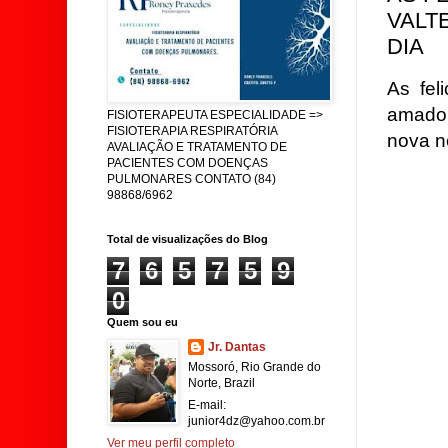
VALT
DIA
As fel
amado
FISIOTERAPEUTA ESPECIALIDADE =>
FISIOTERAPIA RESPIRATÓRIA
nova n
AVALIAÇÃO E TRATAMENTO DE
PACIENTES COM DOENÇAS
PULMONARES CONTATO (84)
98868/6962
Total de visualizações do Blog
7
6
5
7
5
9
0
Quem sou eu
Jr. Dantas
Mossoró, Rio Grande do
Norte, Brazil
E-mail:
junior4dz@yahoo.com.br
Ver meu perfil completo