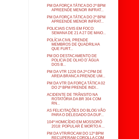
PM DA FORÇA TÁTICA DO 2º BPM
APREENDE MENOR INFRAT...
PM DA FORÇA TÁTICA DO 2º BPM
APREENDE MENOR INFRAT...
POLICIAIS CIVIS EM FOCO:
SEMANA DE 21 A 27 DE MAIO...
POLÍCIA CIVIL PRENDE
MEMBROS DE QUADRILHA
QUE FURT...
PM DO DESTACAMENTO DE
POLICIA DE OLHO D´ÁGUA
DOS B...
PM DA VTR 1226 DA 2ª CPM DE
AREIA BRANCA PRENDE UM...
PM DA VTR DA FORÇA TÁTICA 02
DO 2º BPM PRENDE INDI...
ACIDENTE DE TRÂNSITO NA
ROTATÓRIA DA BR 304 COM
RN...
AS FELICITAÇÕES DO BLOG VÃO
PARA O DELEGADO DA DUF...
104º HOMICÍDIO EM MOSSORÓ
2018: POPULAR É MORTO A ...
PM DA VTR/ROCAM DO 12º BPM
RECUPERAM COROLLA COM