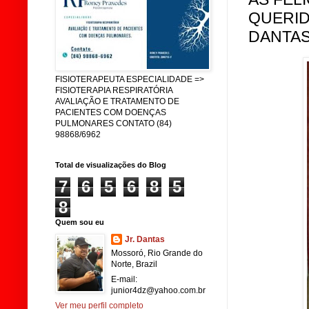
QUERID
DANTAS
FISIOTERAPEUTA ESPECIALIDADE =>
FISIOTERAPIA RESPIRATÓRIA
AVALIAÇÃO E TRATAMENTO DE
PACIENTES COM DOENÇAS
PULMONARES CONTATO (84)
98868/6962
Total de visualizações do Blog
7
6
5
6
8
5
8
Quem sou eu
Jr. Dantas
Mossoró, Rio Grande do
Norte, Brazil
E-mail:
junior4dz@yahoo.com.br
Ver meu perfil completo