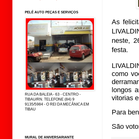
PELÉ AUTO PEÇAS E SERVIÇOS
As felic
LIVALDI
neste, 2
festa.
LIVALDI
como voc
derraman
longos a
RUA DA BALEIA - 63 - CENTRO -
vitorias 
TIBAU/RN. TELEFONE (84) 9
9135/5984 - O REI DA MECÂNICA EM
TIBAU
Para bens
São voto
MURAL DE ANIVERSARIANTE