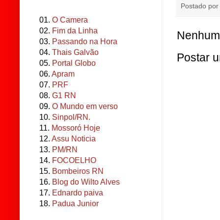
Postado po
01.
O Camera
02.
Fim da Linha
Nenhum 
03.
Passando na Hora
04.
Thais Galvão
Postar 
05.
Portal Globo
06.
Apram
07.
PRF
08.
G1 RN
09.
O Mundo em verso
10.
Sinpol/RN.
11.
Mossoró Hoje
12.
Assu Noticia
13.
PM/RN
14.
FOCOELHO
15.
Bombeiros RN
16.
Blog do Wilto Alves
17.
Ednardo paiva
18.
Padua Junior