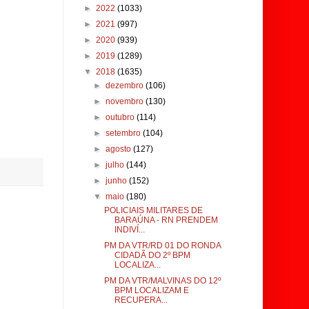
►
2022
(1033)
►
2021
(997)
►
2020
(939)
►
2019
(1289)
▼
2018
(1635)
►
dezembro
(106)
►
novembro
(130)
►
outubro
(114)
►
setembro
(104)
►
agosto
(127)
►
julho
(144)
►
junho
(152)
▼
maio
(180)
POLICIAIS MILITARES DE
BARAÚNA - RN PRENDEM
INDIVÍ...
PM DA VTR/RD 01 DO RONDA
CIDADÃ DO 2º BPM
LOCALIZA...
PM DA VTR/MALVINAS DO 12º
BPM LOCALIZAM E
RECUPERA...