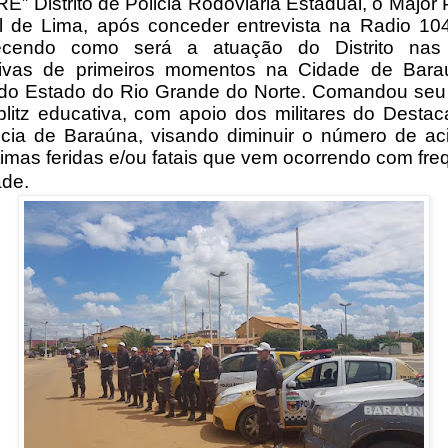
RE” Distrito de Policia Rodoviária Estadual, o Major
 de Lima, após conceder entrevista na Radio 10
recendo como será a atuação do Distrito nas
tivas de primeiros momentos na Cidade de Bara
do Estado do Rio Grande do Norte.
Comandou seu 
litz educativa, com apoio dos militares do Desta
icia de Baraúna, visando diminuir o número de ac
timas feridas e/ou fatais que vem ocorrendo com fre
ade.