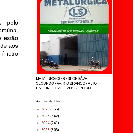
s pelo
araúna.
e estão
ade aos
rímetro
METALÚRGICO RESPONSÁVEL:
SEGUNDO - AV. RIO BRANCO - ALTO
DA CONCEIÇÃO - MOSSORÓ/RN
Arquivo do blog
►
2026
(355)
►
2025
(642)
►
2024
(741)
►
2023
(863)