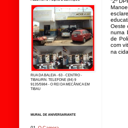
“2º DP
Manoel
escla
educa
Oeste 
numa b
de Pol
com vi
na cid
RUA DA BALEIA - 63 - CENTRO -
TIBAU/RN. TELEFONE (84) 9
9135/5984 - O REI DA MECÂNICA EM
TIBAU
MURAL DE ANIVERSARIANTE
01.
O Camera