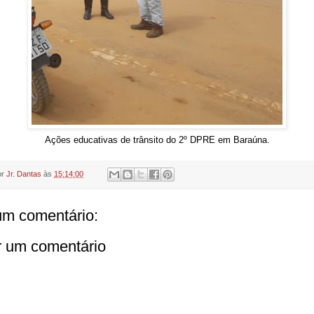
Ações educativas de trânsito do 2º DPRE em Baraúna.
or
Jr. Dantas
às
15:14:00
m comentário:
r um comentário