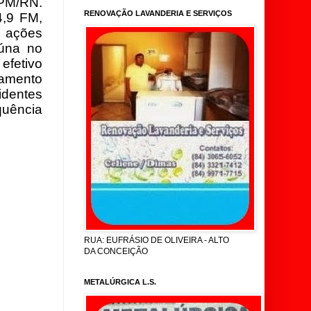
 PM/RN.
RENOVAÇÃO LAVANDERIA E SERVIÇOS
4,9 FM,
 ações
úna no
efetivo
camento
identes
quência
RUA: EUFRÁSIO DE OLIVEIRA - ALTO
DA CONCEIÇÃO
METALÚRGICA L.S.