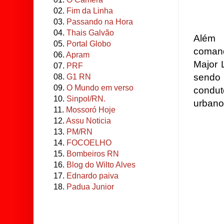
02.
Fim da Linha
03.
Passando na Hora
04.
Thais Galvão
Além 
05.
Portal Globo
comand
06.
Apram
Major 
07.
PRF
sendo 
08.
G1 RN
09.
O Mundo em verso
condut
10.
Sinpol/RN.
urbano
11.
Mossoró Hoje
12.
Assu Noticia
13.
PM/RN
14.
FOCOELHO
15.
Bombeiros RN
16.
Blog do Wilto Alves
17.
Ednardo paiva
18.
Padua Junior