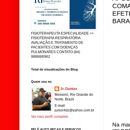
COMA
EFET
BARA
FISIOTERAPEUTA ESPECIALIDADE =>
FISIOTERAPIA RESPIRATÓRIA
AVALIAÇÃO E TRATAMENTO DE
PACIENTES COM DOENÇAS
PULMONARES CONTATO (84)
98868/6962
Total de visualizações do Blog
Quem sou eu
Jr. Dantas
Mossoró, Rio Grande do
Norte, Brazil
E-mail:
junior4dz@yahoo.com.br
Ver meu perfil completo
Na man
PELÉ AUTO PEÇAS E SERVIÇOS