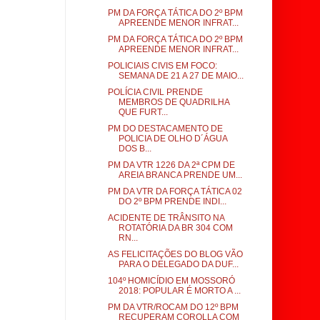
PM DA FORÇA TÁTICA DO 2º BPM
APREENDE MENOR INFRAT...
PM DA FORÇA TÁTICA DO 2º BPM
APREENDE MENOR INFRAT...
POLICIAIS CIVIS EM FOCO:
SEMANA DE 21 A 27 DE MAIO...
POLÍCIA CIVIL PRENDE
MEMBROS DE QUADRILHA
QUE FURT...
PM DO DESTACAMENTO DE
POLICIA DE OLHO D´ÁGUA
DOS B...
PM DA VTR 1226 DA 2ª CPM DE
AREIA BRANCA PRENDE UM...
PM DA VTR DA FORÇA TÁTICA 02
DO 2º BPM PRENDE INDI...
ACIDENTE DE TRÂNSITO NA
ROTATÓRIA DA BR 304 COM
RN...
AS FELICITAÇÕES DO BLOG VÃO
PARA O DELEGADO DA DUF...
104º HOMICÍDIO EM MOSSORÓ
2018: POPULAR É MORTO A ...
PM DA VTR/ROCAM DO 12º BPM
RECUPERAM COROLLA COM