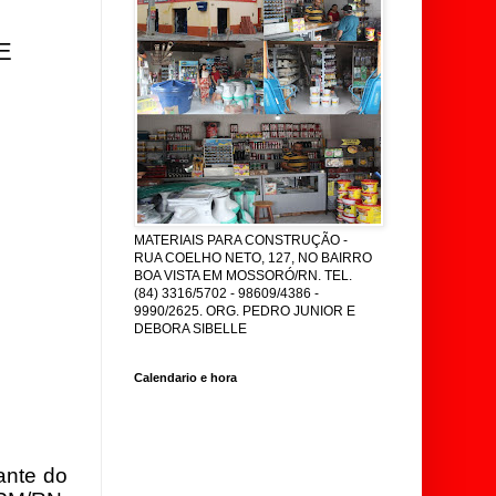
E
MATERIAIS PARA CONSTRUÇÃO -
RUA COELHO NETO, 127, NO BAIRRO
BOA VISTA EM MOSSORÓ/RN. TEL.
(84) 3316/5702 - 98609/4386 -
9990/2625. ORG. PEDRO JUNIOR E
DEBORA SIBELLE
Calendario e hora
ante do