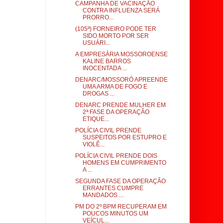
CAMPANHA DE VACINAÇÃO
CONTRA INFLUENZA SERÁ
PRORRO...
(105ª) FORNEIRO PODE TER
SIDO MORTO POR SER
USUÁRI...
A EMPRESÁRIA MOSSOROENSE
KALINE BARROS
INOCENTADA ...
DENARC/MOSSORÓ APREENDE
UMA ARMA DE FOGO E
DROGAS ...
DENARC PRENDE MULHER EM
2ª FASE DA OPERAÇÃO
ETIQUE...
POLÍCIA CIVIL PRENDE
SUSPEITOS POR ESTUPRO E
VIOLÊ...
POLÍCIA CIVIL PRENDE DOIS
HOMENS EM CUMPRIMENTO
A ...
SEGUNDA FASE DA OPERAÇÃO
ERRANTES CUMPRE
MANDADOS ...
PM DO 2º BPM RECUPERAM EM
POUCOS MINUTOS UM
VEÍCUL...