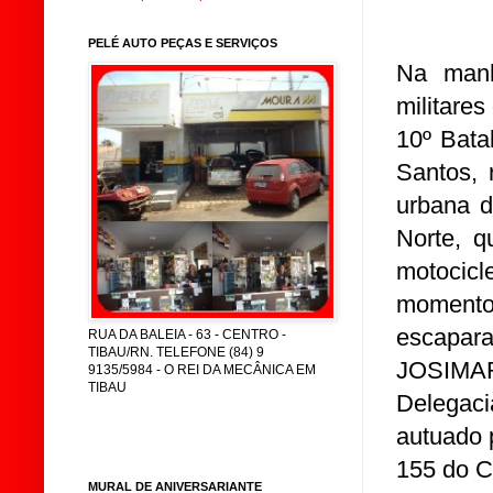
PELÉ AUTO PEÇAS E SERVIÇOS
Na manh
militare
10º Bata
Santos, 
urbana 
Norte, 
motocicl
momento
escapar
RUA DA BALEIA - 63 - CENTRO -
TIBAU/RN. TELEFONE (84) 9
JOSIMAR
9135/5984 - O REI DA MECÂNICA EM
TIBAU
Delegaci
autuado p
155 do C
MURAL DE ANIVERSARIANTE