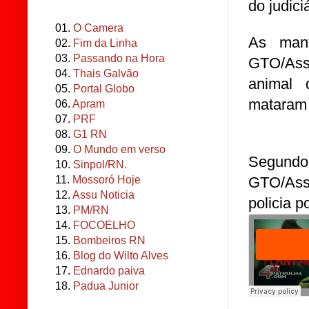
do judiciá
01.
O Camera
As mant
02.
Fim da Linha
03.
Passando na Hora
GTO/Ass
04.
Thais Galvão
animal 
05.
Portal Globo
mataram 
06.
Apram
07.
PRF
08.
G1 RN
09.
O Mundo em verso
Segund
10.
Sinpol/RN.
GTO/Assú
11.
Mossoró Hoje
12.
Assu Noticia
policia p
13.
PM/RN
14.
FOCOELHO
15.
Bombeiros RN
16.
Blog do Wilto Alves
17.
Ednardo paiva
18.
Padua Junior