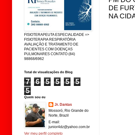
DE FUR
NA CID
FISIOTERAPEUTA ESPECIALIDADE =>
FISIOTERAPIA RESPIRATÓRIA
AVALIAÇÃO E TRATAMENTO DE
PACIENTES COM DOENÇAS
PULMONARES CONTATO (84)
98868/6962
Total de visualizações do Blog
7
6
5
5
5
5
5
Quem sou eu
Jr. Dantas
Mossoró, Rio Grande do
Norte, Brazil
E-mail:
junior4dz@yahoo.com.br
Ver meu perfil completo