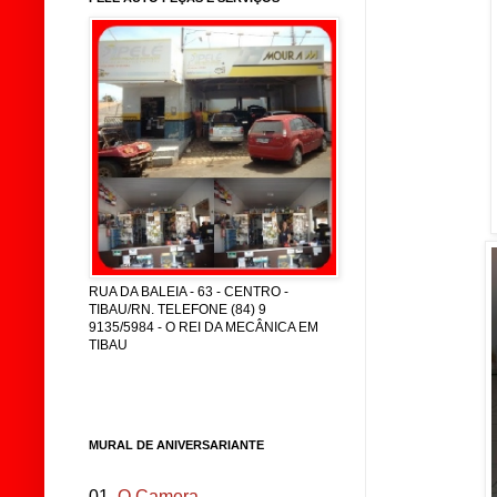
RUA DA BALEIA - 63 - CENTRO -
TIBAU/RN. TELEFONE (84) 9
9135/5984 - O REI DA MECÂNICA EM
TIBAU
MURAL DE ANIVERSARIANTE
01.
O Camera