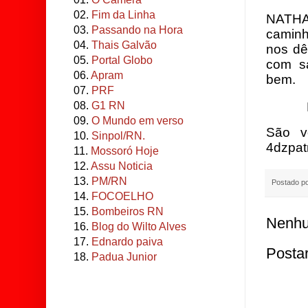
02.
Fim da Linha
NATHAN
03.
Passando na Hora
camin
04.
Thais Galvão
nos dê
05.
Portal Globo
com sa
06.
Apram
bem.
07.
PRF
08.
G1 RN
09.
O Mundo em verso
São v
10.
Sinpol/RN.
4dzpat
11.
Mossoró Hoje
12.
Assu Noticia
13.
PM/RN
Postado p
14.
FOCOELHO
15.
Bombeiros RN
Nenhu
16.
Blog do Wilto Alves
17.
Ednardo paiva
Posta
18.
Padua Junior