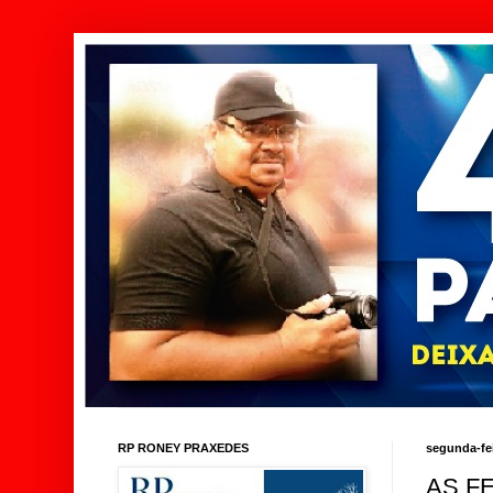
RP RONEY PRAXEDES
segunda-fei
AS F