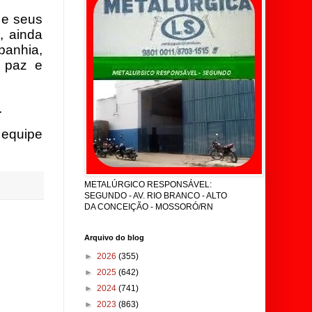
 e seus
, ainda
panhia,
, paz e
.
equipe
METALÚRGICO RESPONSÁVEL:
SEGUNDO - AV. RIO BRANCO - ALTO
DA CONCEIÇÃO - MOSSORÓ/RN
Arquivo do blog
►
2026
(355)
►
2025
(642)
►
2024
(741)
►
2023
(863)