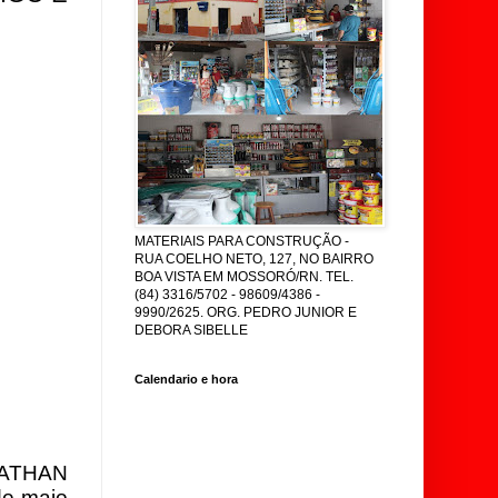
MATERIAIS PARA CONSTRUÇÃO -
RUA COELHO NETO, 127, NO BAIRRO
BOA VISTA EM MOSSORÓ/RN. TEL.
(84) 3316/5702 - 98609/4386 -
9990/2625. ORG. PEDRO JUNIOR E
DEBORA SIBELLE
Calendario e hora
NATHAN
de maio