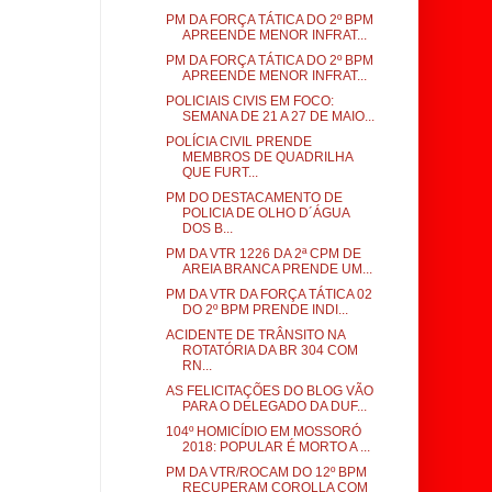
PM DA FORÇA TÁTICA DO 2º BPM
APREENDE MENOR INFRAT...
PM DA FORÇA TÁTICA DO 2º BPM
APREENDE MENOR INFRAT...
POLICIAIS CIVIS EM FOCO:
SEMANA DE 21 A 27 DE MAIO...
POLÍCIA CIVIL PRENDE
MEMBROS DE QUADRILHA
QUE FURT...
PM DO DESTACAMENTO DE
POLICIA DE OLHO D´ÁGUA
DOS B...
PM DA VTR 1226 DA 2ª CPM DE
AREIA BRANCA PRENDE UM...
PM DA VTR DA FORÇA TÁTICA 02
DO 2º BPM PRENDE INDI...
ACIDENTE DE TRÂNSITO NA
ROTATÓRIA DA BR 304 COM
RN...
AS FELICITAÇÕES DO BLOG VÃO
PARA O DELEGADO DA DUF...
104º HOMICÍDIO EM MOSSORÓ
2018: POPULAR É MORTO A ...
PM DA VTR/ROCAM DO 12º BPM
RECUPERAM COROLLA COM