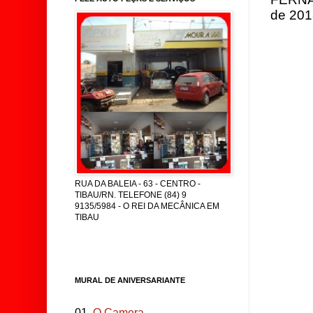
de 2018
RUA DA BALEIA - 63 - CENTRO -
TIBAU/RN. TELEFONE (84) 9
9135/5984 - O REI DA MECÂNICA EM
TIBAU
MURAL DE ANIVERSARIANTE
01.
O Camera