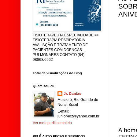
SOBR
ANIV
FISIOTERAPEUTA ESPECIALIDADE =>
FISIOTERAPIA RESPIRATÓRIA
AVALIAÇÃO E TRATAMENTO DE
PACIENTES COM DOENÇAS
PULMONARES CONTATO (84)
98868/6962
Total de visualizações do Blog
Quem sou eu
Jr. Dantas
Mossoró, Rio Grande do
Norte, Brazil
E-mail:
junior4dz@yahoo.com.br
Ver meu perfil completo
A hom
FERNAN
PELÉ AUTO PEÇAS E SERVIÇOS