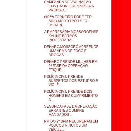
CAMPANHA DE VACINAÇÃO
CONTRA INFLUENZA SERÁ
PRORRO...
(105ª) FORNEIRO PODE TER
SIDO MORTO POR SER
USUÁRI...
A EMPRESÁRIA MOSSOROENSE
KALINE BARROS
INOCENTADA ...
DENARC/MOSSORÓ APREENDE
UMA ARMA DE FOGO E
DROGAS ...
DENARC PRENDE MULHER EM
2ª FASE DA OPERAÇÃO
ETIQUE...
POLÍCIA CIVIL PRENDE
SUSPEITOS POR ESTUPRO E
VIOLÊ...
POLÍCIA CIVIL PRENDE DOIS
HOMENS EM CUMPRIMENTO
A ...
SEGUNDA FASE DA OPERAÇÃO
ERRANTES CUMPRE
MANDADOS ...
PM DO 2º BPM RECUPERAM EM
POUCOS MINUTOS UM
VEÍCUL...