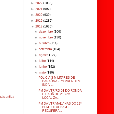
►
2022
(1033)
►
2021
(997)
►
2020
(939)
►
2019
(1289)
▼
2018
(1635)
►
dezembro
(106)
►
novembro
(130)
►
outubro
(114)
►
setembro
(104)
►
agosto
(127)
►
julho
(144)
►
junho
(152)
▼
maio
(180)
POLICIAIS MILITARES DE
BARAÚNA - RN PRENDEM
INDIVÍ...
PM DA VTR/RD 01 DO RONDA
CIDADÃ DO 2º BPM
ais antiga
LOCALIZA...
PM DA VTR/MALVINAS DO 12º
BPM LOCALIZAM E
RECUPERA...