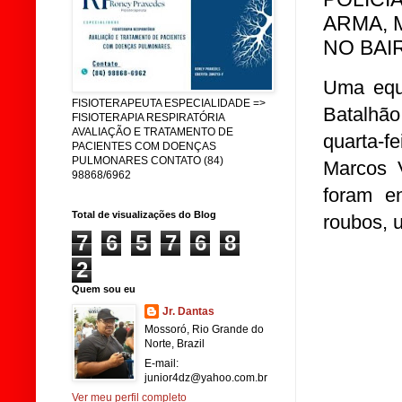
ARMA, 
NO BAI
Uma equi
FISIOTERAPEUTA ESPECIALIDADE =>
Batalhão
FISIOTERAPIA RESPIRATÓRIA
AVALIAÇÃO E TRATAMENTO DE
quarta-fe
PACIENTES COM DOENÇAS
PULMONARES CONTATO (84)
Marcos V
98868/6962
foram e
Total de visualizações do Blog
roubos, 
7
6
5
7
6
8
2
Quem sou eu
Jr. Dantas
Mossoró, Rio Grande do
Norte, Brazil
E-mail:
junior4dz@yahoo.com.br
Ver meu perfil completo