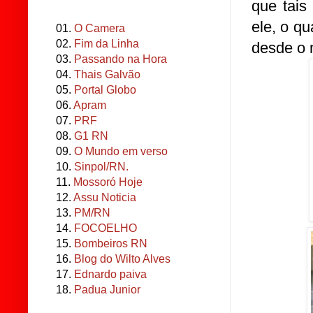
que tais
ele, o qu
01.
O Camera
02.
Fim da Linha
desde o 
03.
Passando na Hora
04.
Thais Galvão
05.
Portal Globo
06.
Apram
07.
PRF
08.
G1 RN
09.
O Mundo em verso
10.
Sinpol/RN.
11.
Mossoró Hoje
12.
Assu Noticia
13.
PM/RN
14.
FOCOELHO
15.
Bombeiros RN
16.
Blog do Wilto Alves
17.
Ednardo paiva
18.
Padua Junior