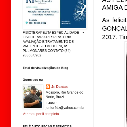
AMIGA 
As felic
GONÇALV
FISIOTERAPEUTA ESPECIALIDADE =>
2017. Ti
FISIOTERAPIA RESPIRATÓRIA
AVALIAÇÃO E TRATAMENTO DE
PACIENTES COM DOENÇAS
PULMONARES CONTATO (84)
98868/6962
Total de visualizações do Blog
Quem sou eu
Jr. Dantas
Mossoró, Rio Grande do
Norte, Brazil
E-mail:
junior4dz@yahoo.com.br
Ver meu perfil completo
PELÉ AUTO PEÇAS E SERVIÇOS