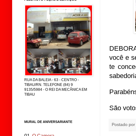
DEBORA,
você e s
te conce
sabedoria
RUA DA BALEIA - 63 - CENTRO -
TIBAU/RN. TELEFONE (84) 9
9135/5984 - O REI DA MECÂNICA EM
Parabéns 
TIBAU
São voto
MURAL DE ANIVERSARIANTE
Postado po
01.
O Camera