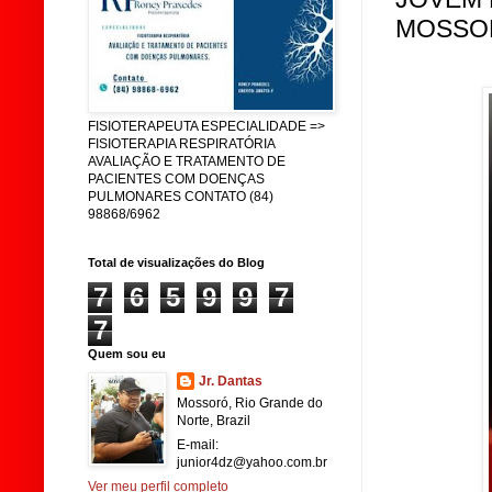
MOSSO
FISIOTERAPEUTA ESPECIALIDADE =>
FISIOTERAPIA RESPIRATÓRIA
AVALIAÇÃO E TRATAMENTO DE
PACIENTES COM DOENÇAS
PULMONARES CONTATO (84)
98868/6962
Total de visualizações do Blog
7
6
5
9
9
7
7
Quem sou eu
Jr. Dantas
Mossoró, Rio Grande do
Norte, Brazil
E-mail:
junior4dz@yahoo.com.br
Ver meu perfil completo