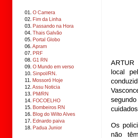
01.
O Camera
02.
Fim da Linha
03.
Passando na Hora
04.
Thais Galvão
05.
Portal Globo
06.
Apram
07.
PRF
08.
G1 RN
ARTUR r
09.
O Mundo em verso
local p
10.
Sinpol/RN.
conduzi
11.
Mossoró Hoje
12.
Assu Noticia
Vasconce
13.
PM/RN
segundo
14.
FOCOELHO
15.
Bombeiros RN
cuidados
16.
Blog do Wilto Alves
17.
Ednardo paiva
Os polic
18.
Padua Junior
não têm