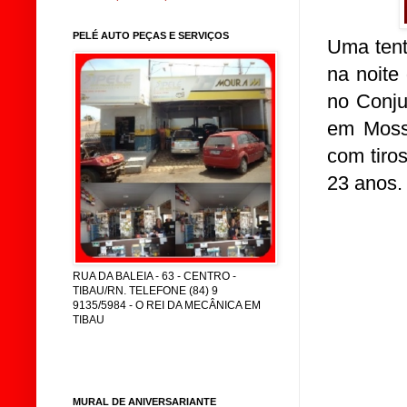
PELÉ AUTO PEÇAS E SERVIÇOS
Uma tent
na noite
no Conju
em Mosso
com tiro
23 anos.
RUA DA BALEIA - 63 - CENTRO -
TIBAU/RN. TELEFONE (84) 9
9135/5984 - O REI DA MECÂNICA EM
TIBAU
MURAL DE ANIVERSARIANTE